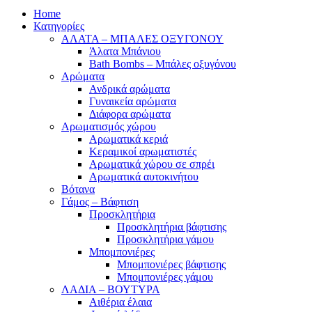
Home
Κατηγορίες
ΑΛΑΤΑ – ΜΠΑΛΕΣ ΟΞΥΓΟΝΟΥ
Άλατα Μπάνιου
Bath Bombs – Μπάλες οξυγόνου
Αρώματα
Ανδρικά αρώματα
Γυναικεία αρώματα
Διάφορα αρώματα
Αρωματισμός χώρου
Αρωματικά κεριά
Kεραμικοί αρωματιστές
Αρωματικά χώρου σε σπρέι
Aρωματικά αυτοκινήτου
Βότανα
Γάμος – Βάφτιση
Προσκλητήρια
Προσκλητήρια βάφτισης
Προσκλητήρια γάμου
Μπομπονιέρες
Μπομπονιέρες βάφτισης
Μπομπονιέρες γάμου
ΛΑΔΙΑ – ΒΟΥΤΥΡΑ
Αιθέρια έλαια