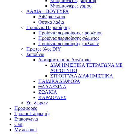
Μπομπονιέρες βάφτισης
Μπομπονιέρες γάμου
ΛΑΔΙΑ – ΒΟΥΤΥΡΑ
Αιθέρια έλαια
Φυτικά λάδια
Προϊόντα Περιποίησης
Προϊόντα περιποίησης προσώπου
Προϊόντα περιποίησης σώματος
Προϊόντα περιποίησης μαλλιών
Πρώτες ύλες DIY
Σαπούνια
Διαφημιστικά με Λογότυπο
ΔΙΑΦΗΜΙΣΤΙΚΑ ΤΕΤΡΑΓΩΝΑ ΜΕ
ΛΟΓΟΤΥΠΟ
ΣΤΡΟΓΓΥΛΑ ΔΙΑΦΗΜΙΣΤΙΚΑ
ΠΑΙΔΙΚΑ ΔΙΑΦΟΡΑ
ΘΑΛΑΣΣΙΝΑ
ΖΩΑΚΙΑ
ΚΑΡΔΟΥΛΕΣ
Σετ δώρων
Προσφορές
Τρόποι Πληρωμής
Επικοινωνία
Cart
My account