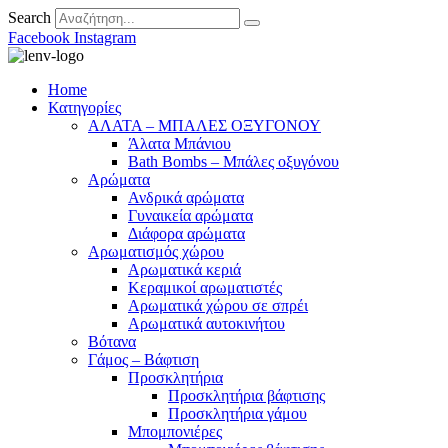
Search
Facebook
Instagram
Home
Κατηγορίες
ΑΛΑΤΑ – ΜΠΑΛΕΣ ΟΞΥΓΟΝΟΥ
Άλατα Μπάνιου
Bath Bombs – Μπάλες οξυγόνου
Αρώματα
Ανδρικά αρώματα
Γυναικεία αρώματα
Διάφορα αρώματα
Αρωματισμός χώρου
Αρωματικά κεριά
Kεραμικοί αρωματιστές
Αρωματικά χώρου σε σπρέι
Aρωματικά αυτοκινήτου
Βότανα
Γάμος – Βάφτιση
Προσκλητήρια
Προσκλητήρια βάφτισης
Προσκλητήρια γάμου
Μπομπονιέρες