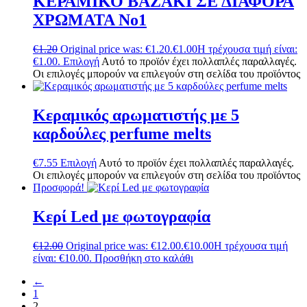
ΚΕΡΑΜΙΚΟ ΒΑΖΑΚΙ ΣΕ ΔΙΑΦΟΡΑ
ΧΡΩΜΑΤΑ No1
€
1.20
Original price was: €1.20.
€
1.00
Η τρέχουσα τιμή είναι:
€1.00.
Επιλογή
Αυτό το προϊόν έχει πολλαπλές παραλλαγές.
Οι επιλογές μπορούν να επιλεγούν στη σελίδα του προϊόντος
Κεραμικός αρωματιστής με 5
καρδούλες perfume melts
€
7.55
Επιλογή
Αυτό το προϊόν έχει πολλαπλές παραλλαγές.
Οι επιλογές μπορούν να επιλεγούν στη σελίδα του προϊόντος
Προσφορά!
Κερί Led με φωτογραφία
€
12.00
Original price was: €12.00.
€
10.00
Η τρέχουσα τιμή
είναι: €10.00.
Προσθήκη στο καλάθι
←
1
2