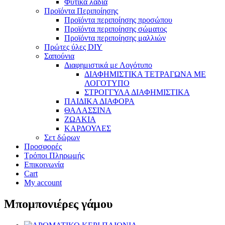
Φυτικά λάδια
Προϊόντα Περιποίησης
Προϊόντα περιποίησης προσώπου
Προϊόντα περιποίησης σώματος
Προϊόντα περιποίησης μαλλιών
Πρώτες ύλες DIY
Σαπούνια
Διαφημιστικά με Λογότυπο
ΔΙΑΦΗΜΙΣΤΙΚΑ ΤΕΤΡΑΓΩΝΑ ΜΕ
ΛΟΓΟΤΥΠΟ
ΣΤΡΟΓΓΥΛΑ ΔΙΑΦΗΜΙΣΤΙΚΑ
ΠΑΙΔΙΚΑ ΔΙΑΦΟΡΑ
ΘΑΛΑΣΣΙΝΑ
ΖΩΑΚΙΑ
ΚΑΡΔΟΥΛΕΣ
Σετ δώρων
Προσφορές
Τρόποι Πληρωμής
Επικοινωνία
Cart
My account
Μπομπονιέρες γάμου