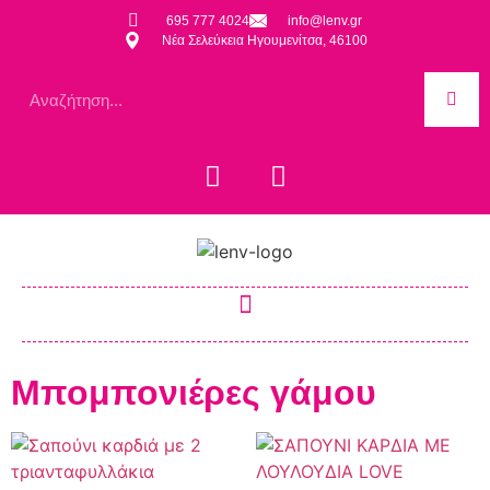
695 777 4024
info@lenv.gr
Νέα Σελεύκεια Ηγουμενίτσα, 46100
Μπομπονιέρες γάμου