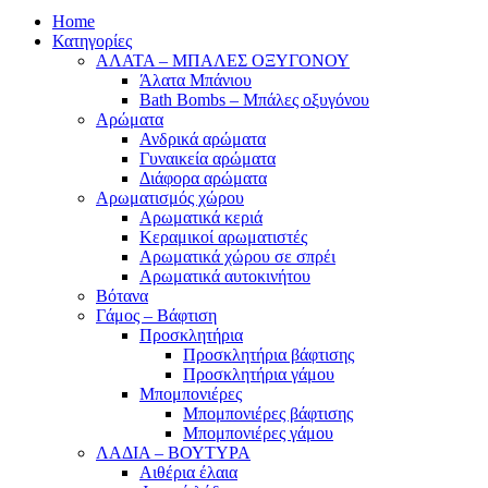
Home
Κατηγορίες
ΑΛΑΤΑ – ΜΠΑΛΕΣ ΟΞΥΓΟΝΟΥ
Άλατα Μπάνιου
Bath Bombs – Μπάλες οξυγόνου
Αρώματα
Ανδρικά αρώματα
Γυναικεία αρώματα
Διάφορα αρώματα
Αρωματισμός χώρου
Αρωματικά κεριά
Kεραμικοί αρωματιστές
Αρωματικά χώρου σε σπρέι
Aρωματικά αυτοκινήτου
Βότανα
Γάμος – Βάφτιση
Προσκλητήρια
Προσκλητήρια βάφτισης
Προσκλητήρια γάμου
Μπομπονιέρες
Μπομπονιέρες βάφτισης
Μπομπονιέρες γάμου
ΛΑΔΙΑ – ΒΟΥΤΥΡΑ
Αιθέρια έλαια