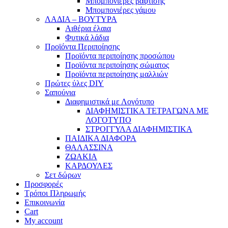
Μπομπονιέρες βάφτισης
Μπομπονιέρες γάμου
ΛΑΔΙΑ – ΒΟΥΤΥΡΑ
Αιθέρια έλαια
Φυτικά λάδια
Προϊόντα Περιποίησης
Προϊόντα περιποίησης προσώπου
Προϊόντα περιποίησης σώματος
Προϊόντα περιποίησης μαλλιών
Πρώτες ύλες DIY
Σαπούνια
Διαφημιστικά με Λογότυπο
ΔΙΑΦΗΜΙΣΤΙΚΑ ΤΕΤΡΑΓΩΝΑ ΜΕ
ΛΟΓΟΤΥΠΟ
ΣΤΡΟΓΓΥΛΑ ΔΙΑΦΗΜΙΣΤΙΚΑ
ΠΑΙΔΙΚΑ ΔΙΑΦΟΡΑ
ΘΑΛΑΣΣΙΝΑ
ΖΩΑΚΙΑ
ΚΑΡΔΟΥΛΕΣ
Σετ δώρων
Προσφορές
Τρόποι Πληρωμής
Επικοινωνία
Cart
My account