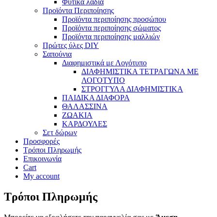
Φυτικά λάδια
Προϊόντα Περιποίησης
Προϊόντα περιποίησης προσώπου
Προϊόντα περιποίησης σώματος
Προϊόντα περιποίησης μαλλιών
Πρώτες ύλες DIY
Σαπούνια
Διαφημιστικά με Λογότυπο
ΔΙΑΦΗΜΙΣΤΙΚΑ ΤΕΤΡΑΓΩΝΑ ΜΕ
ΛΟΓΟΤΥΠΟ
ΣΤΡΟΓΓΥΛΑ ΔΙΑΦΗΜΙΣΤΙΚΑ
ΠΑΙΔΙΚΑ ΔΙΑΦΟΡΑ
ΘΑΛΑΣΣΙΝΑ
ΖΩΑΚΙΑ
ΚΑΡΔΟΥΛΕΣ
Σετ δώρων
Προσφορές
Τρόποι Πληρωμής
Επικοινωνία
Cart
My account
Τρόποι Πληρωμής