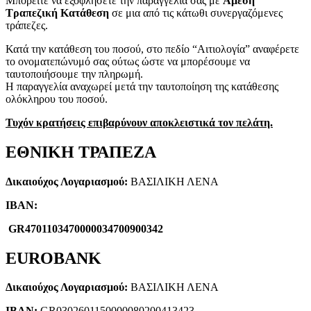
Μπορείτε να εξοφλήσετε την παραγγελία σας με
Άμεση
Τραπεζική Κατάθεση
σε μια από τις κάτωθι συνεργαζόμενες
τράπεζες.
Κατά την κατάθεση του ποσού, στο πεδίο “Αιτιολογία” αναφέρετε
το ονοματεπώνυμό σας ούτως ώστε να μπορέσουμε να
ταυτοποιήσουμε την πληρωμή.
Η παραγγελία αναχωρεί μετά την ταυτοποίηση της κατάθεσης
ολόκληρου του ποσού.
Τυχόν κρατήσεις επιβαρύνουν αποκλειστικά τον πελάτη.
ΕΘΝΙΚΗ ΤΡΑΠΕΖΑ
Δικαιούχος Λογαριασμού:
ΒΑΣΙΛΙΚΗ ΛΕΝΑ
IBAN:
GR4701103470000034700900342
EUROBANK
Δικαιούχος Λογαριασμού:
ΒΑΣΙΛΙΚΗ ΛΕΝΑ
IBAN:
GR0302601150000080200413423