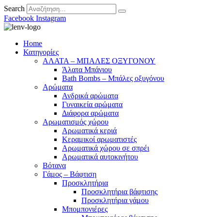
Search
Facebook
Instagram
Home
Κατηγορίες
ΑΛΑΤΑ – ΜΠΑΛΕΣ ΟΞΥΓΟΝΟΥ
Άλατα Μπάνιου
Bath Bombs – Μπάλες οξυγόνου
Αρώματα
Ανδρικά αρώματα
Γυναικεία αρώματα
Διάφορα αρώματα
Αρωματισμός χώρου
Αρωματικά κεριά
Kεραμικοί αρωματιστές
Αρωματικά χώρου σε σπρέι
Aρωματικά αυτοκινήτου
Βότανα
Γάμος – Βάφτιση
Προσκλητήρια
Προσκλητήρια βάφτισης
Προσκλητήρια γάμου
Μπομπονιέρες