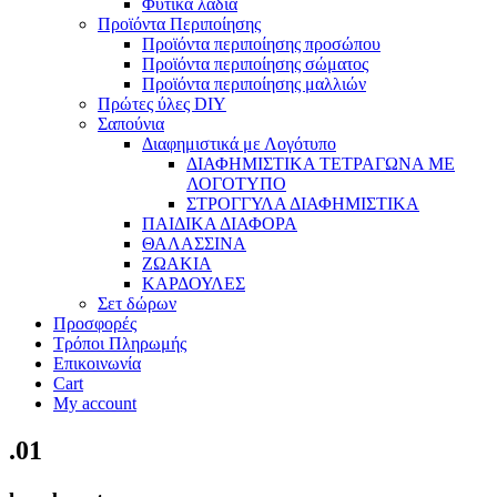
Φυτικά λάδια
Προϊόντα Περιποίησης
Προϊόντα περιποίησης προσώπου
Προϊόντα περιποίησης σώματος
Προϊόντα περιποίησης μαλλιών
Πρώτες ύλες DIY
Σαπούνια
Διαφημιστικά με Λογότυπο
ΔΙΑΦΗΜΙΣΤΙΚΑ ΤΕΤΡΑΓΩΝΑ ΜΕ
ΛΟΓΟΤΥΠΟ
ΣΤΡΟΓΓΥΛΑ ΔΙΑΦΗΜΙΣΤΙΚΑ
ΠΑΙΔΙΚΑ ΔΙΑΦΟΡΑ
ΘΑΛΑΣΣΙΝΑ
ΖΩΑΚΙΑ
ΚΑΡΔΟΥΛΕΣ
Σετ δώρων
Προσφορές
Τρόποι Πληρωμής
Επικοινωνία
Cart
My account
.01