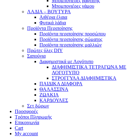
Μπομπονιέρες βάφτισης
Μπομπονιέρες γάμου
ΛΑΔΙΑ – ΒΟΥΤΥΡΑ
Αιθέρια έλαια
Φυτικά λάδια
Προϊόντα Περιποίησης
Προϊόντα περιποίησης προσώπου
Προϊόντα περιποίησης σώματος
Προϊόντα περιποίησης μαλλιών
Πρώτες ύλες DIY
Σαπούνια
Διαφημιστικά με Λογότυπο
ΔΙΑΦΗΜΙΣΤΙΚΑ ΤΕΤΡΑΓΩΝΑ ΜΕ
ΛΟΓΟΤΥΠΟ
ΣΤΡΟΓΓΥΛΑ ΔΙΑΦΗΜΙΣΤΙΚΑ
ΠΑΙΔΙΚΑ ΔΙΑΦΟΡΑ
ΘΑΛΑΣΣΙΝΑ
ΖΩΑΚΙΑ
ΚΑΡΔΟΥΛΕΣ
Σετ δώρων
Προσφορές
Τρόποι Πληρωμής
Επικοινωνία
Cart
My account