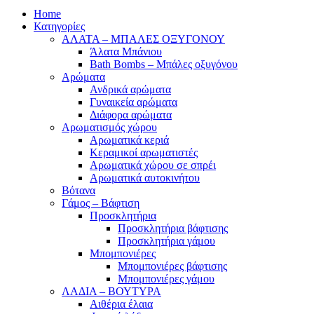
Home
Κατηγορίες
ΑΛΑΤΑ – ΜΠΑΛΕΣ ΟΞΥΓΟΝΟΥ
Άλατα Μπάνιου
Bath Bombs – Μπάλες οξυγόνου
Αρώματα
Ανδρικά αρώματα
Γυναικεία αρώματα
Διάφορα αρώματα
Αρωματισμός χώρου
Αρωματικά κεριά
Kεραμικοί αρωματιστές
Αρωματικά χώρου σε σπρέι
Aρωματικά αυτοκινήτου
Βότανα
Γάμος – Βάφτιση
Προσκλητήρια
Προσκλητήρια βάφτισης
Προσκλητήρια γάμου
Μπομπονιέρες
Μπομπονιέρες βάφτισης
Μπομπονιέρες γάμου
ΛΑΔΙΑ – ΒΟΥΤΥΡΑ
Αιθέρια έλαια