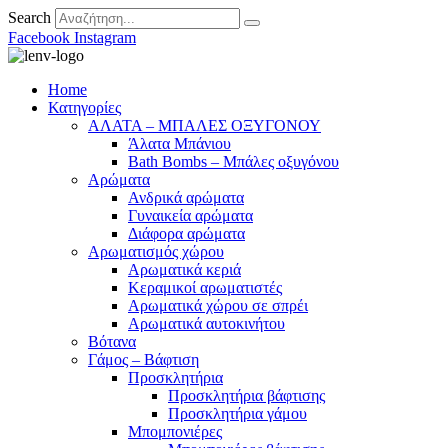
Search
Facebook
Instagram
Home
Κατηγορίες
ΑΛΑΤΑ – ΜΠΑΛΕΣ ΟΞΥΓΟΝΟΥ
Άλατα Μπάνιου
Bath Bombs – Μπάλες οξυγόνου
Αρώματα
Ανδρικά αρώματα
Γυναικεία αρώματα
Διάφορα αρώματα
Αρωματισμός χώρου
Αρωματικά κεριά
Kεραμικοί αρωματιστές
Αρωματικά χώρου σε σπρέι
Aρωματικά αυτοκινήτου
Βότανα
Γάμος – Βάφτιση
Προσκλητήρια
Προσκλητήρια βάφτισης
Προσκλητήρια γάμου
Μπομπονιέρες