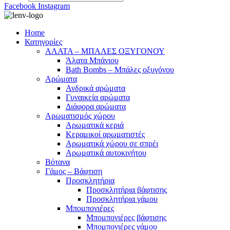
Facebook
Instagram
Home
Κατηγορίες
ΑΛΑΤΑ – ΜΠΑΛΕΣ ΟΞΥΓΟΝΟΥ
Άλατα Μπάνιου
Bath Bombs – Μπάλες οξυγόνου
Αρώματα
Ανδρικά αρώματα
Γυναικεία αρώματα
Διάφορα αρώματα
Αρωματισμός χώρου
Αρωματικά κεριά
Kεραμικοί αρωματιστές
Αρωματικά χώρου σε σπρέι
Aρωματικά αυτοκινήτου
Βότανα
Γάμος – Βάφτιση
Προσκλητήρια
Προσκλητήρια βάφτισης
Προσκλητήρια γάμου
Μπομπονιέρες
Μπομπονιέρες βάφτισης
Μπομπονιέρες γάμου