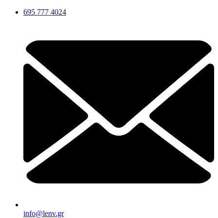
Μετάβαση
695 777 4024
στο
περιεχόμενο
info@lenv.gr