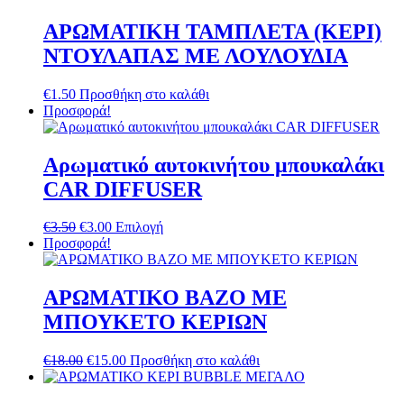
ΑΡΩΜΑΤΙΚΗ ΤΑΜΠΛΕΤΑ (ΚΕΡΙ)
ΝΤΟΥΛΑΠΑΣ ΜΕ ΛΟΥΛΟΥΔΙΑ
€
1.50
Προσθήκη στο καλάθι
Προσφορά!
Αρωματικό αυτοκινήτου μπουκαλάκι
CAR DIFFUSER
Original
Η
Αυτό
€
3.50
€
3.00
Επιλογή
price
τρέχουσα
το
Προσφορά!
was:
τιμή
προϊόν
€3.50.
είναι:
έχει
€3.00.
πολλαπλές
ΑΡΩΜΑΤΙΚΟ ΒΑΖΟ ΜΕ
παραλλαγές.
ΜΠΟΥΚΕΤΟ ΚΕΡΙΩΝ
Οι
επιλογές
μπορούν
Original
Η
€
18.00
€
15.00
Προσθήκη στο καλάθι
να
price
τρέχουσα
επιλεγούν
was:
τιμή