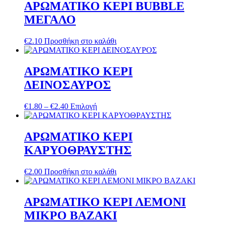
στη
€18.00.
είναι:
ΑΡΩΜΑΤΙΚΟ ΚΕΡΙ BUBBLE
σελίδα
€15.00.
ΜΕΓΑΛΟ
του
προϊόντος
€
2.10
Προσθήκη στο καλάθι
ΑΡΩΜΑΤΙΚΟ ΚΕΡΙ
ΔΕΙΝΟΣΑΥΡΟΣ
Price
Αυτό
€
1.80
–
€
2.40
Επιλογή
range:
το
€1.80
προϊόν
through
έχει
ΑΡΩΜΑΤΙΚΟ ΚΕΡΙ
€2.40
πολλαπλές
ΚΑΡΥΟΘΡΑΥΣΤΗΣ
παραλλαγές.
Οι
επιλογές
€
2.00
Προσθήκη στο καλάθι
μπορούν
να
επιλεγούν
ΑΡΩΜΑΤΙΚΟ ΚΕΡΙ ΛΕΜΟΝΙ
στη
ΜΙΚΡΟ ΒΑΖΑΚΙ
σελίδα
του