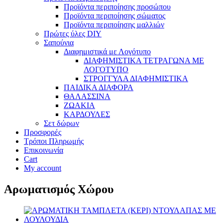
Προϊόντα περιποίησης προσώπου
Προϊόντα περιποίησης σώματος
Προϊόντα περιποίησης μαλλιών
Πρώτες ύλες DIY
Σαπούνια
Διαφημιστικά με Λογότυπο
ΔΙΑΦΗΜΙΣΤΙΚΑ ΤΕΤΡΑΓΩΝΑ ΜΕ
ΛΟΓΟΤΥΠΟ
ΣΤΡΟΓΓΥΛΑ ΔΙΑΦΗΜΙΣΤΙΚΑ
ΠΑΙΔΙΚΑ ΔΙΑΦΟΡΑ
ΘΑΛΑΣΣΙΝΑ
ΖΩΑΚΙΑ
ΚΑΡΔΟΥΛΕΣ
Σετ δώρων
Προσφορές
Τρόποι Πληρωμής
Επικοινωνία
Cart
My account
Αρωματισμός Χώρου