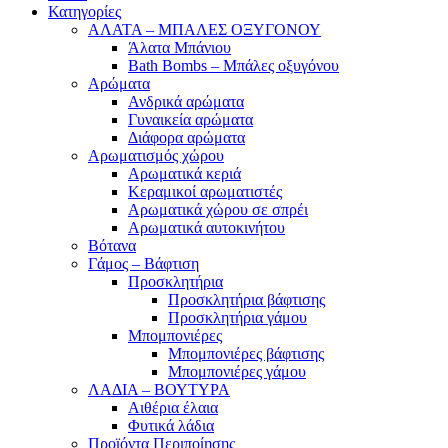
Κατηγορίες
ΑΛΑΤΑ – ΜΠΑΛΕΣ ΟΞΥΓΟΝΟΥ
Άλατα Μπάνιου
Bath Bombs – Μπάλες οξυγόνου
Αρώματα
Ανδρικά αρώματα
Γυναικεία αρώματα
Διάφορα αρώματα
Αρωματισμός χώρου
Αρωματικά κεριά
Kεραμικοί αρωματιστές
Αρωματικά χώρου σε σπρέι
Aρωματικά αυτοκινήτου
Βότανα
Γάμος – Βάφτιση
Προσκλητήρια
Προσκλητήρια βάφτισης
Προσκλητήρια γάμου
Μπομπονιέρες
Μπομπονιέρες βάφτισης
Μπομπονιέρες γάμου
ΛΑΔΙΑ – ΒΟΥΤΥΡΑ
Αιθέρια έλαια
Φυτικά λάδια
Προϊόντα Περιποίησης