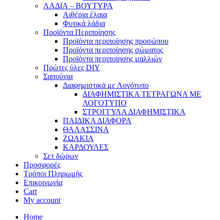
ΛΑΔΙΑ – ΒΟΥΤΥΡΑ
Αιθέρια έλαια
Φυτικά λάδια
Προϊόντα Περιποίησης
Προϊόντα περιποίησης προσώπου
Προϊόντα περιποίησης σώματος
Προϊόντα περιποίησης μαλλιών
Πρώτες ύλες DIY
Σαπούνια
Διαφημιστικά με Λογότυπο
ΔΙΑΦΗΜΙΣΤΙΚΑ ΤΕΤΡΑΓΩΝΑ ΜΕ
ΛΟΓΟΤΥΠΟ
ΣΤΡΟΓΓΥΛΑ ΔΙΑΦΗΜΙΣΤΙΚΑ
ΠΑΙΔΙΚΑ ΔΙΑΦΟΡΑ
ΘΑΛΑΣΣΙΝΑ
ΖΩΑΚΙΑ
ΚΑΡΔΟΥΛΕΣ
Σετ δώρων
Προσφορές
Τρόποι Πληρωμής
Επικοινωνία
Cart
My account
Home