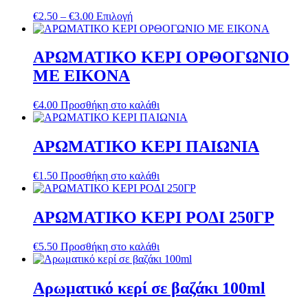
προϊόντος
Price
Αυτό
€
2.50
–
€
3.00
Επιλογή
range:
το
€2.50
προϊόν
through
έχει
ΑΡΩΜΑΤΙΚΟ ΚΕΡΙ ΟΡΘΟΓΩΝΙΟ
€3.00
πολλαπλές
ΜΕ ΕΙΚΟΝΑ
παραλλαγές.
Οι
επιλογές
€
4.00
Προσθήκη στο καλάθι
μπορούν
να
επιλεγούν
ΑΡΩΜΑΤΙΚΟ ΚΕΡΙ ΠΑΙΩΝΙΑ
στη
σελίδα
€
1.50
Προσθήκη στο καλάθι
του
προϊόντος
ΑΡΩΜΑΤΙΚΟ ΚΕΡΙ ΡΟΔΙ 250ΓΡ
€
5.50
Προσθήκη στο καλάθι
Αρωματικό κερί σε βαζάκι 100ml