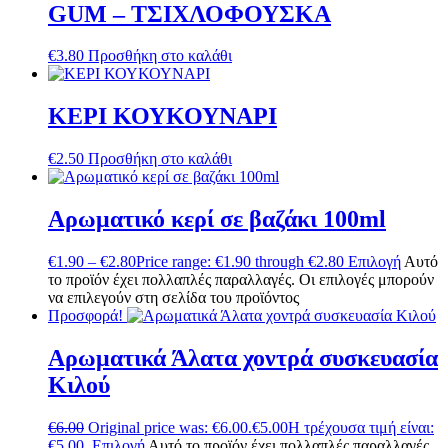
GUM – ΤΣΙΧΛΟΦΟΥΣΚΑ
€
3.80
Προσθήκη στο καλάθι
ΚΕΡΙ ΚΟΥΚΟΥΝΑΡΙ
€
2.50
Προσθήκη στο καλάθι
Αρωματικό κερί σε βαζάκι 100ml
€
1.90
–
€
2.80
Price range: €1.90 through €2.80
Επιλογή
Αυτό
το προϊόν έχει πολλαπλές παραλλαγές. Οι επιλογές μπορούν
να επιλεγούν στη σελίδα του προϊόντος
Προσφορά!
Αρωματικά Άλατα χοντρά συσκευασία
Κιλού
€
6.00
Original price was: €6.00.
€
5.00
Η τρέχουσα τιμή είναι:
€5.00.
Επιλογή
Αυτό το προϊόν έχει πολλαπλές παραλλαγές.