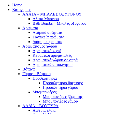
Home
Κατηγορίες
ΑΛΑΤΑ – ΜΠΑΛΕΣ ΟΞΥΓΟΝΟΥ
Άλατα Μπάνιου
Bath Bombs – Μπάλες οξυγόνου
Αρώματα
Ανδρικά αρώματα
Γυναικεία αρώματα
Διάφορα αρώματα
Αρωματισμός χώρου
Αρωματικά κεριά
Kεραμικοί αρωματιστές
Αρωματικά χώρου σε σπρέι
Aρωματικά αυτοκινήτου
Βότανα
Γάμος – Βάφτιση
Προσκλητήρια
Προσκλητήρια βάφτισης
Προσκλητήρια γάμου
Μπομπονιέρες
Μπομπονιέρες βάφτισης
Μπομπονιέρες γάμου
ΛΑΔΙΑ – ΒΟΥΤΥΡΑ
Αιθέρια έλαια