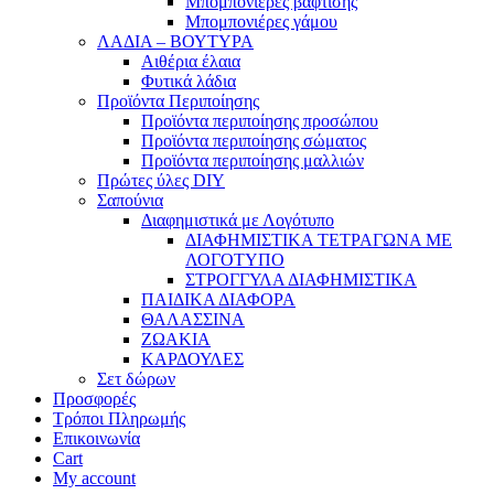
Μπομπονιέρες βάφτισης
Μπομπονιέρες γάμου
ΛΑΔΙΑ – ΒΟΥΤΥΡΑ
Αιθέρια έλαια
Φυτικά λάδια
Προϊόντα Περιποίησης
Προϊόντα περιποίησης προσώπου
Προϊόντα περιποίησης σώματος
Προϊόντα περιποίησης μαλλιών
Πρώτες ύλες DIY
Σαπούνια
Διαφημιστικά με Λογότυπο
ΔΙΑΦΗΜΙΣΤΙΚΑ ΤΕΤΡΑΓΩΝΑ ΜΕ
ΛΟΓΟΤΥΠΟ
ΣΤΡΟΓΓΥΛΑ ΔΙΑΦΗΜΙΣΤΙΚΑ
ΠΑΙΔΙΚΑ ΔΙΑΦΟΡΑ
ΘΑΛΑΣΣΙΝΑ
ΖΩΑΚΙΑ
ΚΑΡΔΟΥΛΕΣ
Σετ δώρων
Προσφορές
Τρόποι Πληρωμής
Επικοινωνία
Cart
My account