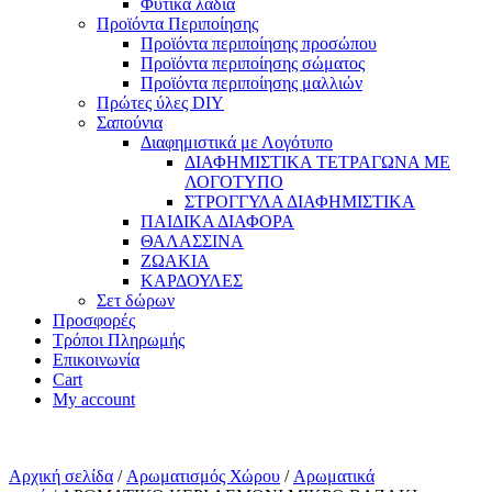
Φυτικά λάδια
Προϊόντα Περιποίησης
Προϊόντα περιποίησης προσώπου
Προϊόντα περιποίησης σώματος
Προϊόντα περιποίησης μαλλιών
Πρώτες ύλες DIY
Σαπούνια
Διαφημιστικά με Λογότυπο
ΔΙΑΦΗΜΙΣΤΙΚΑ ΤΕΤΡΑΓΩΝΑ ΜΕ
ΛΟΓΟΤΥΠΟ
ΣΤΡΟΓΓΥΛΑ ΔΙΑΦΗΜΙΣΤΙΚΑ
ΠΑΙΔΙΚΑ ΔΙΑΦΟΡΑ
ΘΑΛΑΣΣΙΝΑ
ΖΩΑΚΙΑ
ΚΑΡΔΟΥΛΕΣ
Σετ δώρων
Προσφορές
Τρόποι Πληρωμής
Επικοινωνία
Cart
My account
Αρχική σελίδα
/
Αρωματισμός Χώρου
/
Αρωματικά