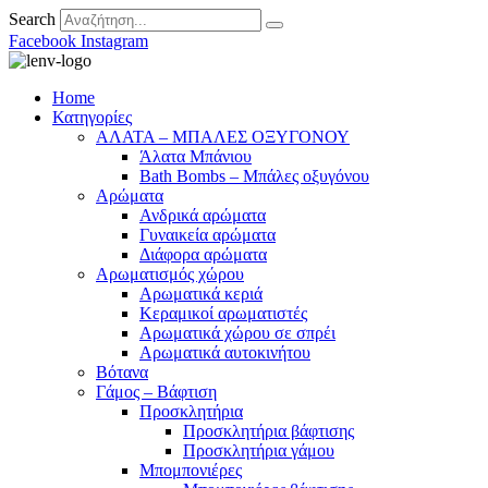
Search
Facebook
Instagram
Home
Κατηγορίες
ΑΛΑΤΑ – ΜΠΑΛΕΣ ΟΞΥΓΟΝΟΥ
Άλατα Μπάνιου
Bath Bombs – Μπάλες οξυγόνου
Αρώματα
Ανδρικά αρώματα
Γυναικεία αρώματα
Διάφορα αρώματα
Αρωματισμός χώρου
Αρωματικά κεριά
Kεραμικοί αρωματιστές
Αρωματικά χώρου σε σπρέι
Aρωματικά αυτοκινήτου
Βότανα
Γάμος – Βάφτιση
Προσκλητήρια
Προσκλητήρια βάφτισης
Προσκλητήρια γάμου
Μπομπονιέρες