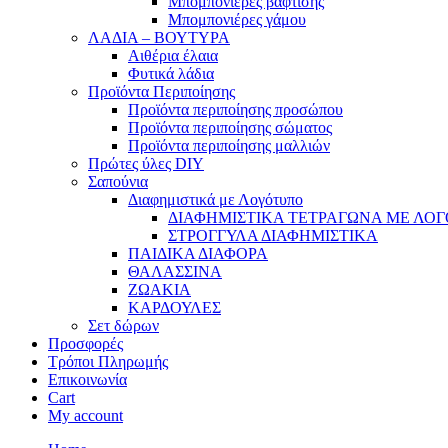
Μπομπονιέρες βάφτισης
Μπομπονιέρες γάμου
ΛΑΔΙΑ – ΒΟΥΤΥΡΑ
Αιθέρια έλαια
Φυτικά λάδια
Προϊόντα Περιποίησης
Προϊόντα περιποίησης προσώπου
Προϊόντα περιποίησης σώματος
Προϊόντα περιποίησης μαλλιών
Πρώτες ύλες DIY
Σαπούνια
Διαφημιστικά με Λογότυπο
ΔΙΑΦΗΜΙΣΤΙΚΑ ΤΕΤΡΑΓΩΝΑ ΜΕ ΛΟ
ΣΤΡΟΓΓΥΛΑ ΔΙΑΦΗΜΙΣΤΙΚΑ
ΠΑΙΔΙΚΑ ΔΙΑΦΟΡΑ
ΘΑΛΑΣΣΙΝΑ
ΖΩΑΚΙΑ
ΚΑΡΔΟΥΛΕΣ
Σετ δώρων
Προσφορές
Τρόποι Πληρωμής
Επικοινωνία
Cart
My account