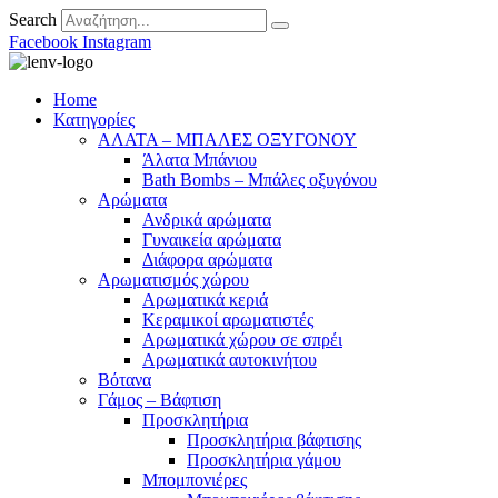
Search
Facebook
Instagram
Home
Κατηγορίες
ΑΛΑΤΑ – ΜΠΑΛΕΣ ΟΞΥΓΟΝΟΥ
Άλατα Μπάνιου
Bath Bombs – Μπάλες οξυγόνου
Αρώματα
Ανδρικά αρώματα
Γυναικεία αρώματα
Διάφορα αρώματα
Αρωματισμός χώρου
Αρωματικά κεριά
Kεραμικοί αρωματιστές
Αρωματικά χώρου σε σπρέι
Aρωματικά αυτοκινήτου
Βότανα
Γάμος – Βάφτιση
Προσκλητήρια
Προσκλητήρια βάφτισης
Προσκλητήρια γάμου
Μπομπονιέρες