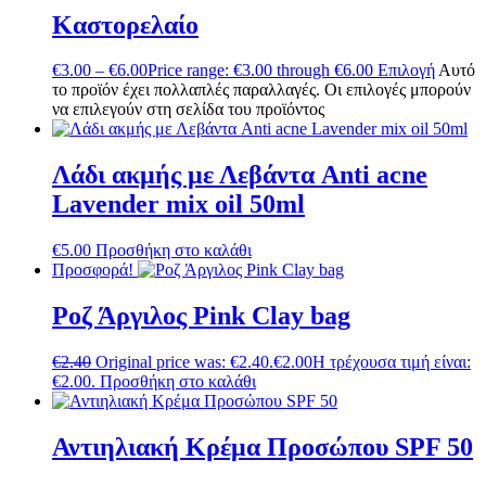
Καστορελαίο
€
3.00
–
€
6.00
Price range: €3.00 through €6.00
Επιλογή
Αυτό
το προϊόν έχει πολλαπλές παραλλαγές. Οι επιλογές μπορούν
να επιλεγούν στη σελίδα του προϊόντος
Λάδι ακμής με Λεβάντα Anti acne
Lavender mix oil 50ml
€
5.00
Προσθήκη στο καλάθι
Προσφορά!
Ροζ Άργιλος Pink Clay bag
€
2.40
Original price was: €2.40.
€
2.00
Η τρέχουσα τιμή είναι:
€2.00.
Προσθήκη στο καλάθι
Αντιηλιακή Κρέμα Προσώπου SPF 50