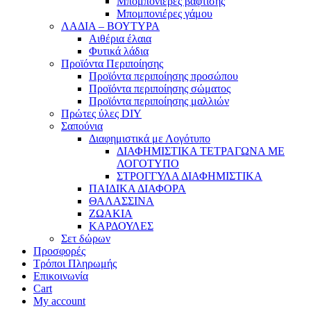
Μπομπονιέρες βάφτισης
Μπομπονιέρες γάμου
ΛΑΔΙΑ – ΒΟΥΤΥΡΑ
Αιθέρια έλαια
Φυτικά λάδια
Προϊόντα Περιποίησης
Προϊόντα περιποίησης προσώπου
Προϊόντα περιποίησης σώματος
Προϊόντα περιποίησης μαλλιών
Πρώτες ύλες DIY
Σαπούνια
Διαφημιστικά με Λογότυπο
ΔΙΑΦΗΜΙΣΤΙΚΑ ΤΕΤΡΑΓΩΝΑ ΜΕ
ΛΟΓΟΤΥΠΟ
ΣΤΡΟΓΓΥΛΑ ΔΙΑΦΗΜΙΣΤΙΚΑ
ΠΑΙΔΙΚΑ ΔΙΑΦΟΡΑ
ΘΑΛΑΣΣΙΝΑ
ΖΩΑΚΙΑ
ΚΑΡΔΟΥΛΕΣ
Σετ δώρων
Προσφορές
Τρόποι Πληρωμής
Επικοινωνία
Cart
My account