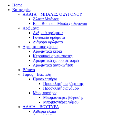
Home
Κατηγορίες
ΑΛΑΤΑ – ΜΠΑΛΕΣ ΟΞΥΓΟΝΟΥ
Άλατα Μπάνιου
Bath Bombs – Μπάλες οξυγόνου
Αρώματα
Ανδρικά αρώματα
Γυναικεία αρώματα
Διάφορα αρώματα
Αρωματισμός χώρου
Αρωματικά κεριά
Kεραμικοί αρωματιστές
Αρωματικά χώρου σε σπρέι
Aρωματικά αυτοκινήτου
Βότανα
Γάμος – Βάφτιση
Προσκλητήρια
Προσκλητήρια βάφτισης
Προσκλητήρια γάμου
Μπομπονιέρες
Μπομπονιέρες βάφτισης
Μπομπονιέρες γάμου
ΛΑΔΙΑ – ΒΟΥΤΥΡΑ
Αιθέρια έλαια