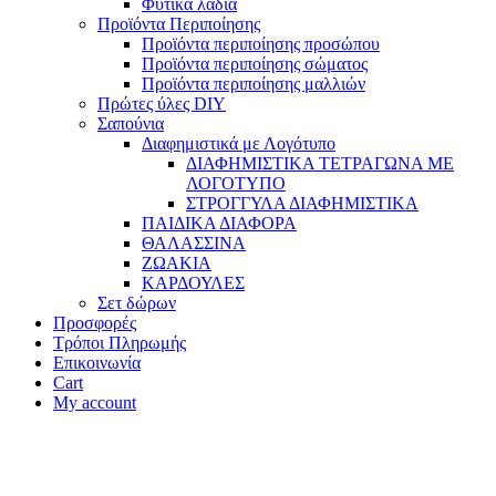
Φυτικά λάδια
Προϊόντα Περιποίησης
Προϊόντα περιποίησης προσώπου
Προϊόντα περιποίησης σώματος
Προϊόντα περιποίησης μαλλιών
Πρώτες ύλες DIY
Σαπούνια
Διαφημιστικά με Λογότυπο
ΔΙΑΦΗΜΙΣΤΙΚΑ ΤΕΤΡΑΓΩΝΑ ΜΕ
ΛΟΓΟΤΥΠΟ
ΣΤΡΟΓΓΥΛΑ ΔΙΑΦΗΜΙΣΤΙΚΑ
ΠΑΙΔΙΚΑ ΔΙΑΦΟΡΑ
ΘΑΛΑΣΣΙΝΑ
ΖΩΑΚΙΑ
ΚΑΡΔΟΥΛΕΣ
Σετ δώρων
Προσφορές
Τρόποι Πληρωμής
Επικοινωνία
Cart
My account