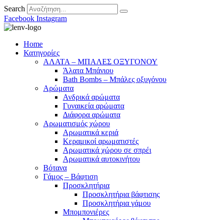
Search
Facebook
Instagram
Home
Κατηγορίες
ΑΛΑΤΑ – ΜΠΑΛΕΣ ΟΞΥΓΟΝΟΥ
Άλατα Μπάνιου
Bath Bombs – Μπάλες οξυγόνου
Αρώματα
Ανδρικά αρώματα
Γυναικεία αρώματα
Διάφορα αρώματα
Αρωματισμός χώρου
Αρωματικά κεριά
Kεραμικοί αρωματιστές
Αρωματικά χώρου σε σπρέι
Aρωματικά αυτοκινήτου
Βότανα
Γάμος – Βάφτιση
Προσκλητήρια
Προσκλητήρια βάφτισης
Προσκλητήρια γάμου
Μπομπονιέρες