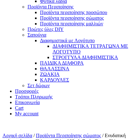
Φυτικά λάδια
Προϊόντα Περιποίησης
Προϊόντα περιποίησης προσώπου
Προϊόντα περιποίησης σώματος
Προϊόντα περιποίησης μαλλιών
Πρώτες ύλες DIY
Σαπούνια
Διαφημιστικά με Λογότυπο
ΔΙΑΦΗΜΙΣΤΙΚΑ ΤΕΤΡΑΓΩΝΑ ΜΕ
ΛΟΓΟΤΥΠΟ
ΣΤΡΟΓΓΥΛΑ ΔΙΑΦΗΜΙΣΤΙΚΑ
ΠΑΙΔΙΚΑ ΔΙΑΦΟΡΑ
ΘΑΛΑΣΣΙΝΑ
ΖΩΑΚΙΑ
ΚΑΡΔΟΥΛΕΣ
Σετ δώρων
Προσφορές
Τρόποι Πληρωμής
Επικοινωνία
Cart
My account
Αρχική σελίδα
/
Προϊόντα Περιποίησης σώματος
/ Ενυδατική