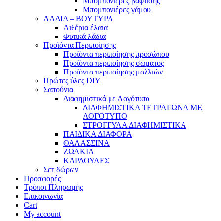
Μπομπονιέρες βάφτισης
Μπομπονιέρες γάμου
ΛΑΔΙΑ – ΒΟΥΤΥΡΑ
Αιθέρια έλαια
Φυτικά λάδια
Προϊόντα Περιποίησης
Προϊόντα περιποίησης προσώπου
Προϊόντα περιποίησης σώματος
Προϊόντα περιποίησης μαλλιών
Πρώτες ύλες DIY
Σαπούνια
Διαφημιστικά με Λογότυπο
ΔΙΑΦΗΜΙΣΤΙΚΑ ΤΕΤΡΑΓΩΝΑ ΜΕ
ΛΟΓΟΤΥΠΟ
ΣΤΡΟΓΓΥΛΑ ΔΙΑΦΗΜΙΣΤΙΚΑ
ΠΑΙΔΙΚΑ ΔΙΑΦΟΡΑ
ΘΑΛΑΣΣΙΝΑ
ΖΩΑΚΙΑ
ΚΑΡΔΟΥΛΕΣ
Σετ δώρων
Προσφορές
Τρόποι Πληρωμής
Επικοινωνία
Cart
My account