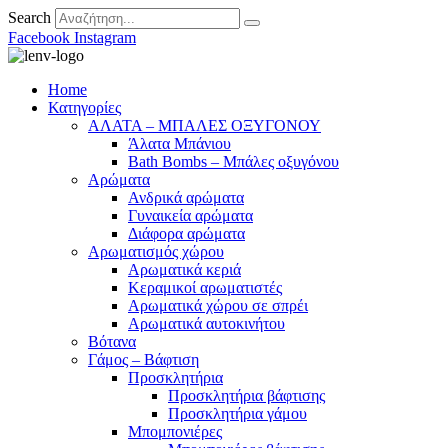
Search
Facebook
Instagram
Home
Κατηγορίες
ΑΛΑΤΑ – ΜΠΑΛΕΣ ΟΞΥΓΟΝΟΥ
Άλατα Μπάνιου
Bath Bombs – Μπάλες οξυγόνου
Αρώματα
Ανδρικά αρώματα
Γυναικεία αρώματα
Διάφορα αρώματα
Αρωματισμός χώρου
Αρωματικά κεριά
Kεραμικοί αρωματιστές
Αρωματικά χώρου σε σπρέι
Aρωματικά αυτοκινήτου
Βότανα
Γάμος – Βάφτιση
Προσκλητήρια
Προσκλητήρια βάφτισης
Προσκλητήρια γάμου
Μπομπονιέρες