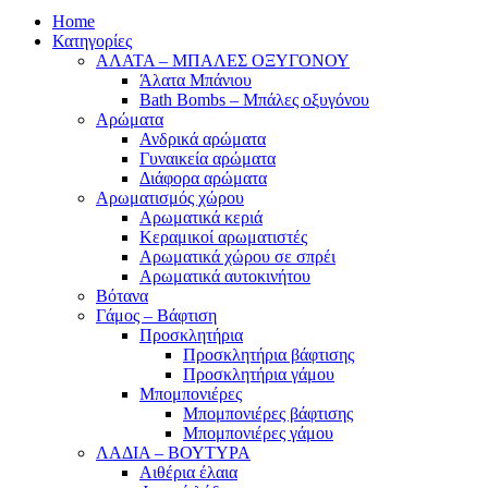
Home
Κατηγορίες
ΑΛΑΤΑ – ΜΠΑΛΕΣ ΟΞΥΓΟΝΟΥ
Άλατα Μπάνιου
Bath Bombs – Μπάλες οξυγόνου
Αρώματα
Ανδρικά αρώματα
Γυναικεία αρώματα
Διάφορα αρώματα
Αρωματισμός χώρου
Αρωματικά κεριά
Kεραμικοί αρωματιστές
Αρωματικά χώρου σε σπρέι
Aρωματικά αυτοκινήτου
Βότανα
Γάμος – Βάφτιση
Προσκλητήρια
Προσκλητήρια βάφτισης
Προσκλητήρια γάμου
Μπομπονιέρες
Μπομπονιέρες βάφτισης
Μπομπονιέρες γάμου
ΛΑΔΙΑ – ΒΟΥΤΥΡΑ
Αιθέρια έλαια