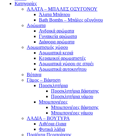
Κατηγορίες
ΑΛΑΤΑ – ΜΠΑΛΕΣ ΟΞΥΓΟΝΟΥ
Άλατα Μπάνιου
Bath Bombs – Μπάλες οξυγόνου
Αρώματα
Ανδρικά αρώματα
Γυναικεία αρώματα
Διάφορα αρώματα
Αρωματισμός χώρου
Αρωματικά κεριά
Kεραμικοί αρωματιστές
Αρωματικά χώρου σε σπρέι
Aρωματικά αυτοκινήτου
Βότανα
Γάμος – Βάφτιση
Προσκλητήρια
Προσκλητήρια βάφτισης
Προσκλητήρια γάμου
Μπομπονιέρες
Μπομπονιέρες βάφτισης
Μπομπονιέρες γάμου
ΛΑΔΙΑ – ΒΟΥΤΥΡΑ
Αιθέρια έλαια
Φυτικά λάδια
Προϊόντα Περιποίησης