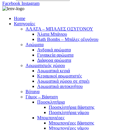
Facebook
Instagram
Home
Κατηγορίες
ΑΛΑΤΑ – ΜΠΑΛΕΣ ΟΞΥΓΟΝΟΥ
Άλατα Μπάνιου
Bath Bombs – Μπάλες οξυγόνου
Αρώματα
Ανδρικά αρώματα
Γυναικεία αρώματα
Διάφορα αρώματα
Αρωματισμός χώρου
Αρωματικά κεριά
Kεραμικοί αρωματιστές
Αρωματικά χώρου σε σπρέι
Aρωματικά αυτοκινήτου
Βότανα
Γάμος – Βάφτιση
Προσκλητήρια
Προσκλητήρια βάφτισης
Προσκλητήρια γάμου
Μπομπονιέρες
Μπομπονιέρες βάφτισης
Μπομπονιέρες γάμου