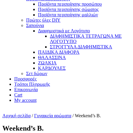
Προϊόντα περιποίησης προσώπου
Προϊόντα περιποίησης σώματος
Προϊόντα περιποίησης μαλλιών
Πρώτες ύλες DIY
Σαπούνια
Διαφημιστικά με Λογότυπο
ΔΙΑΦΗΜΙΣΤΙΚΑ ΤΕΤΡΑΓΩΝΑ ΜΕ
ΛΟΓΟΤΥΠΟ
ΣΤΡΟΓΓΥΛΑ ΔΙΑΦΗΜΙΣΤΙΚΑ
ΠΑΙΔΙΚΑ ΔΙΑΦΟΡΑ
ΘΑΛΑΣΣΙΝΑ
ΖΩΑΚΙΑ
ΚΑΡΔΟΥΛΕΣ
Σετ δώρων
Προσφορές
Τρόποι Πληρωμής
Επικοινωνία
Cart
My account
Αρχική σελίδα
/
Γυναικεία αρώματα
/ Weekend’s B.
Weekend’s B.