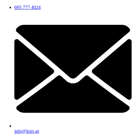
Μετάβαση
695 777 4024
στο
περιεχόμενο
info@lenv.gr