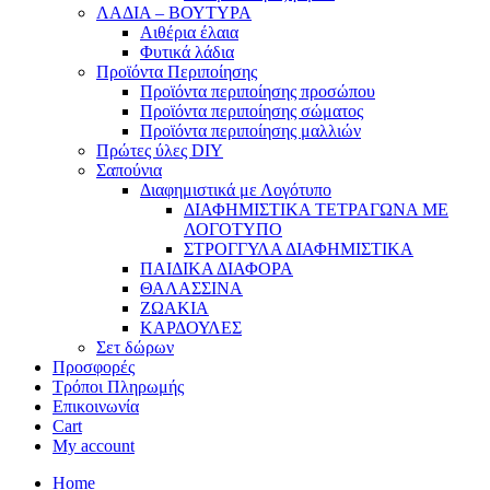
ΛΑΔΙΑ – ΒΟΥΤΥΡΑ
Αιθέρια έλαια
Φυτικά λάδια
Προϊόντα Περιποίησης
Προϊόντα περιποίησης προσώπου
Προϊόντα περιποίησης σώματος
Προϊόντα περιποίησης μαλλιών
Πρώτες ύλες DIY
Σαπούνια
Διαφημιστικά με Λογότυπο
ΔΙΑΦΗΜΙΣΤΙΚΑ ΤΕΤΡΑΓΩΝΑ ΜΕ
ΛΟΓΟΤΥΠΟ
ΣΤΡΟΓΓΥΛΑ ΔΙΑΦΗΜΙΣΤΙΚΑ
ΠΑΙΔΙΚΑ ΔΙΑΦΟΡΑ
ΘΑΛΑΣΣΙΝΑ
ΖΩΑΚΙΑ
ΚΑΡΔΟΥΛΕΣ
Σετ δώρων
Προσφορές
Τρόποι Πληρωμής
Επικοινωνία
Cart
My account
Home