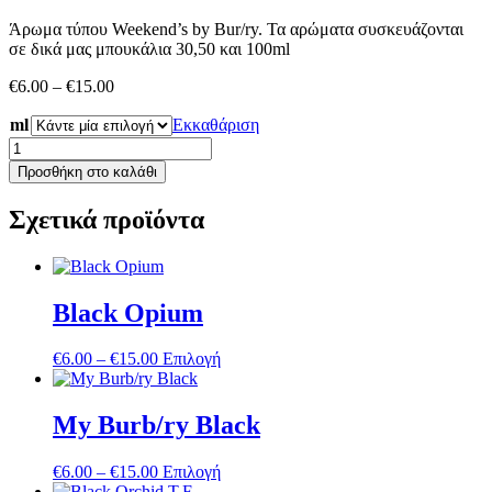
Άρωμα τύπου Weekend’s by Bur/ry. Τα αρώματα συσκευάζονται
σε δικά μας μπουκάλια 30,50 και 100ml
Price
€
6.00
–
€
15.00
range:
ml
€6.00
Εκκαθάριση
through
Weekend's
€15.00
B.
Προσθήκη στο καλάθι
ποσότητα
Σχετικά προϊόντα
Black Opium
Price
Αυτό
€
6.00
–
€
15.00
Επιλογή
range:
το
€6.00
προϊόν
through
έχει
My Burb/ry Black
€15.00
πολλαπλές
παραλλαγές.
Price
Αυτό
€
6.00
–
€
15.00
Επιλογή
Οι
range:
το