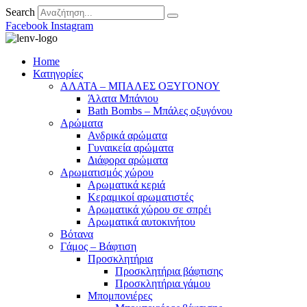
Search
Facebook
Instagram
Home
Κατηγορίες
ΑΛΑΤΑ – ΜΠΑΛΕΣ ΟΞΥΓΟΝΟΥ
Άλατα Μπάνιου
Bath Bombs – Μπάλες οξυγόνου
Αρώματα
Ανδρικά αρώματα
Γυναικεία αρώματα
Διάφορα αρώματα
Αρωματισμός χώρου
Αρωματικά κεριά
Kεραμικοί αρωματιστές
Αρωματικά χώρου σε σπρέι
Aρωματικά αυτοκινήτου
Βότανα
Γάμος – Βάφτιση
Προσκλητήρια
Προσκλητήρια βάφτισης
Προσκλητήρια γάμου
Μπομπονιέρες