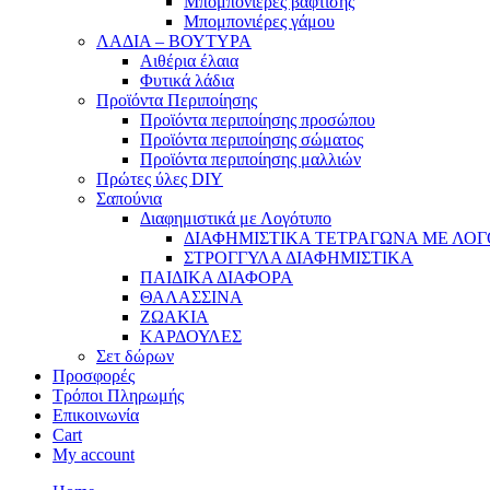
Μπομπονιέρες βάφτισης
Μπομπονιέρες γάμου
ΛΑΔΙΑ – ΒΟΥΤΥΡΑ
Αιθέρια έλαια
Φυτικά λάδια
Προϊόντα Περιποίησης
Προϊόντα περιποίησης προσώπου
Προϊόντα περιποίησης σώματος
Προϊόντα περιποίησης μαλλιών
Πρώτες ύλες DIY
Σαπούνια
Διαφημιστικά με Λογότυπο
ΔΙΑΦΗΜΙΣΤΙΚΑ ΤΕΤΡΑΓΩΝΑ ΜΕ ΛΟ
ΣΤΡΟΓΓΥΛΑ ΔΙΑΦΗΜΙΣΤΙΚΑ
ΠΑΙΔΙΚΑ ΔΙΑΦΟΡΑ
ΘΑΛΑΣΣΙΝΑ
ΖΩΑΚΙΑ
ΚΑΡΔΟΥΛΕΣ
Σετ δώρων
Προσφορές
Τρόποι Πληρωμής
Επικοινωνία
Cart
My account