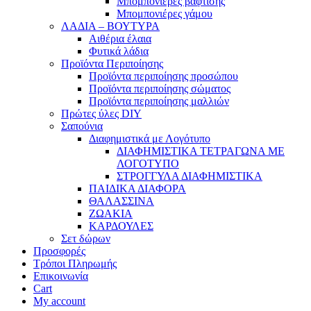
Μπομπονιέρες βάφτισης
Μπομπονιέρες γάμου
ΛΑΔΙΑ – ΒΟΥΤΥΡΑ
Αιθέρια έλαια
Φυτικά λάδια
Προϊόντα Περιποίησης
Προϊόντα περιποίησης προσώπου
Προϊόντα περιποίησης σώματος
Προϊόντα περιποίησης μαλλιών
Πρώτες ύλες DIY
Σαπούνια
Διαφημιστικά με Λογότυπο
ΔΙΑΦΗΜΙΣΤΙΚΑ ΤΕΤΡΑΓΩΝΑ ΜΕ
ΛΟΓΟΤΥΠΟ
ΣΤΡΟΓΓΥΛΑ ΔΙΑΦΗΜΙΣΤΙΚΑ
ΠΑΙΔΙΚΑ ΔΙΑΦΟΡΑ
ΘΑΛΑΣΣΙΝΑ
ΖΩΑΚΙΑ
ΚΑΡΔΟΥΛΕΣ
Σετ δώρων
Προσφορές
Τρόποι Πληρωμής
Επικοινωνία
Cart
My account