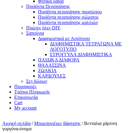
Φυτικά λάδια
Προϊόντα Περιποίησης
Προϊόντα περιποίησης προσώπου
Προϊόντα περιποίησης σώματος
Προϊόντα περιποίησης μαλλιών
Πρώτες ύλες DIY
Σαπούνια
Διαφημιστικά με Λογότυπο
ΔΙΑΦΗΜΙΣΤΙΚΑ ΤΕΤΡΑΓΩΝΑ ΜΕ
ΛΟΓΟΤΥΠΟ
ΣΤΡΟΓΓΥΛΑ ΔΙΑΦΗΜΙΣΤΙΚΑ
ΠΑΙΔΙΚΑ ΔΙΑΦΟΡΑ
ΘΑΛΑΣΣΙΝΑ
ΖΩΑΚΙΑ
ΚΑΡΔΟΥΛΕΣ
Σετ δώρων
Προσφορές
Τρόποι Πληρωμής
Επικοινωνία
Cart
My account
Αρχική σελίδα
/
Μπομπονιέρες βάφτισης
/ Βενταλια χάρτινη
γοργόνα-όνομα