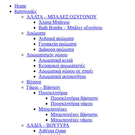
Home
Κατηγορίες
ΑΛΑΤΑ – ΜΠΑΛΕΣ ΟΞΥΓΟΝΟΥ
Άλατα Μπάνιου
Bath Bombs – Μπάλες οξυγόνου
Αρώματα
Ανδρικά αρώματα
Γυναικεία αρώματα
Διάφορα αρώματα
Αρωματισμός χώρου
Αρωματικά κεριά
Kεραμικοί αρωματιστές
Αρωματικά χώρου σε σπρέι
Aρωματικά αυτοκινήτου
Βότανα
Γάμος – Βάφτιση
Προσκλητήρια
Προσκλητήρια βάφτισης
Προσκλητήρια γάμου
Μπομπονιέρες
Μπομπονιέρες βάφτισης
Μπομπονιέρες γάμου
ΛΑΔΙΑ – ΒΟΥΤΥΡΑ
Αιθέρια έλαια