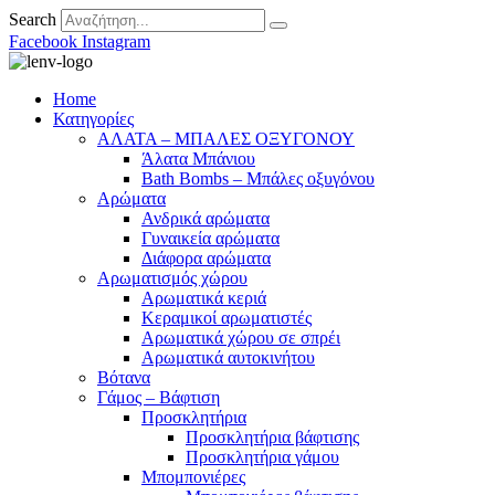
Search
Facebook
Instagram
Home
Κατηγορίες
ΑΛΑΤΑ – ΜΠΑΛΕΣ ΟΞΥΓΟΝΟΥ
Άλατα Μπάνιου
Bath Bombs – Μπάλες οξυγόνου
Αρώματα
Ανδρικά αρώματα
Γυναικεία αρώματα
Διάφορα αρώματα
Αρωματισμός χώρου
Αρωματικά κεριά
Kεραμικοί αρωματιστές
Αρωματικά χώρου σε σπρέι
Aρωματικά αυτοκινήτου
Βότανα
Γάμος – Βάφτιση
Προσκλητήρια
Προσκλητήρια βάφτισης
Προσκλητήρια γάμου
Μπομπονιέρες