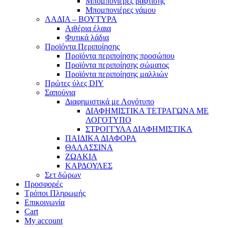
Μπομπονιέρες βάφτισης
Μπομπονιέρες γάμου
ΛΑΔΙΑ – ΒΟΥΤΥΡΑ
Αιθέρια έλαια
Φυτικά λάδια
Προϊόντα Περιποίησης
Προϊόντα περιποίησης προσώπου
Προϊόντα περιποίησης σώματος
Προϊόντα περιποίησης μαλλιών
Πρώτες ύλες DIY
Σαπούνια
Διαφημιστικά με Λογότυπο
ΔΙΑΦΗΜΙΣΤΙΚΑ ΤΕΤΡΑΓΩΝΑ ΜΕ
ΛΟΓΟΤΥΠΟ
ΣΤΡΟΓΓΥΛΑ ΔΙΑΦΗΜΙΣΤΙΚΑ
ΠΑΙΔΙΚΑ ΔΙΑΦΟΡΑ
ΘΑΛΑΣΣΙΝΑ
ΖΩΑΚΙΑ
ΚΑΡΔΟΥΛΕΣ
Σετ δώρων
Προσφορές
Τρόποι Πληρωμής
Επικοινωνία
Cart
My account