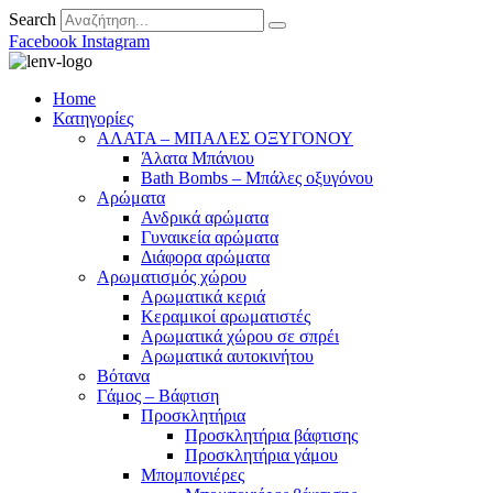
Search
Facebook
Instagram
Home
Κατηγορίες
ΑΛΑΤΑ – ΜΠΑΛΕΣ ΟΞΥΓΟΝΟΥ
Άλατα Μπάνιου
Bath Bombs – Μπάλες οξυγόνου
Αρώματα
Ανδρικά αρώματα
Γυναικεία αρώματα
Διάφορα αρώματα
Αρωματισμός χώρου
Αρωματικά κεριά
Kεραμικοί αρωματιστές
Αρωματικά χώρου σε σπρέι
Aρωματικά αυτοκινήτου
Βότανα
Γάμος – Βάφτιση
Προσκλητήρια
Προσκλητήρια βάφτισης
Προσκλητήρια γάμου
Μπομπονιέρες