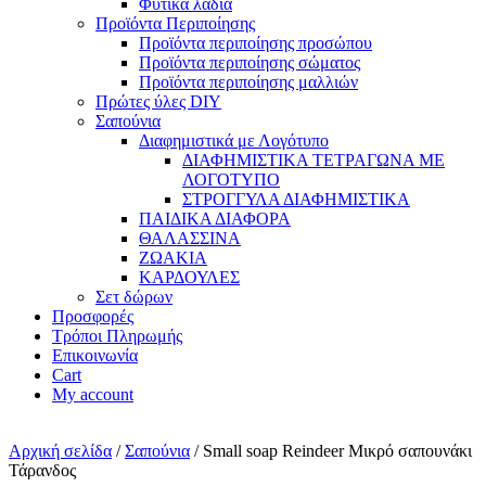
Φυτικά λάδια
Προϊόντα Περιποίησης
Προϊόντα περιποίησης προσώπου
Προϊόντα περιποίησης σώματος
Προϊόντα περιποίησης μαλλιών
Πρώτες ύλες DIY
Σαπούνια
Διαφημιστικά με Λογότυπο
ΔΙΑΦΗΜΙΣΤΙΚΑ ΤΕΤΡΑΓΩΝΑ ΜΕ
ΛΟΓΟΤΥΠΟ
ΣΤΡΟΓΓΥΛΑ ΔΙΑΦΗΜΙΣΤΙΚΑ
ΠΑΙΔΙΚΑ ΔΙΑΦΟΡΑ
ΘΑΛΑΣΣΙΝΑ
ΖΩΑΚΙΑ
ΚΑΡΔΟΥΛΕΣ
Σετ δώρων
Προσφορές
Τρόποι Πληρωμής
Επικοινωνία
Cart
My account
Αρχική σελίδα
/
Σαπούνια
/ Small soap Reindeer Μικρό σαπουνάκι
Τάρανδος