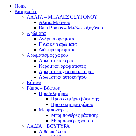
Home
Κατηγορίες
ΑΛΑΤΑ – ΜΠΑΛΕΣ ΟΞΥΓΟΝΟΥ
Άλατα Μπάνιου
Bath Bombs – Μπάλες οξυγόνου
Αρώματα
Ανδρικά αρώματα
Γυναικεία αρώματα
Διάφορα αρώματα
Αρωματισμός χώρου
Αρωματικά κεριά
Kεραμικοί αρωματιστές
Αρωματικά χώρου σε σπρέι
Aρωματικά αυτοκινήτου
Βότανα
Γάμος – Βάφτιση
Προσκλητήρια
Προσκλητήρια βάφτισης
Προσκλητήρια γάμου
Μπομπονιέρες
Μπομπονιέρες βάφτισης
Μπομπονιέρες γάμου
ΛΑΔΙΑ – ΒΟΥΤΥΡΑ
Αιθέρια έλαια