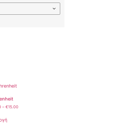
enheit
0
–
€
15.00
ογή