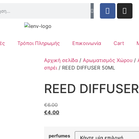
ές
Τρόποι Πληρωμής
Επικοινωνία
Cart
Αρχική σελίδα
/
Αρωματισμός Χώρου
/
σπρέι
/ REED DIFFUSER 50ML
REED DIFFUSE
€
6.00
€
4.00
perfumes