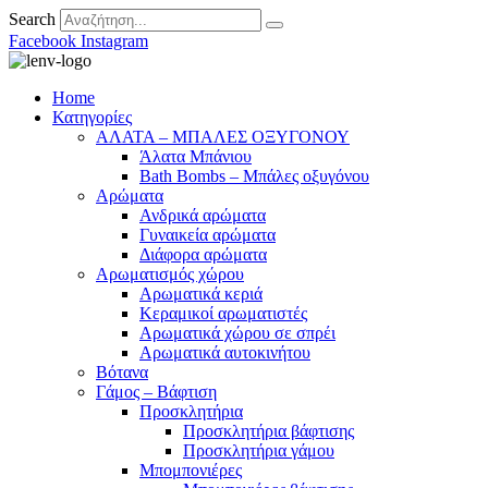
Search
Facebook
Instagram
Home
Κατηγορίες
ΑΛΑΤΑ – ΜΠΑΛΕΣ ΟΞΥΓΟΝΟΥ
Άλατα Μπάνιου
Bath Bombs – Μπάλες οξυγόνου
Αρώματα
Ανδρικά αρώματα
Γυναικεία αρώματα
Διάφορα αρώματα
Αρωματισμός χώρου
Αρωματικά κεριά
Kεραμικοί αρωματιστές
Αρωματικά χώρου σε σπρέι
Aρωματικά αυτοκινήτου
Βότανα
Γάμος – Βάφτιση
Προσκλητήρια
Προσκλητήρια βάφτισης
Προσκλητήρια γάμου
Μπομπονιέρες