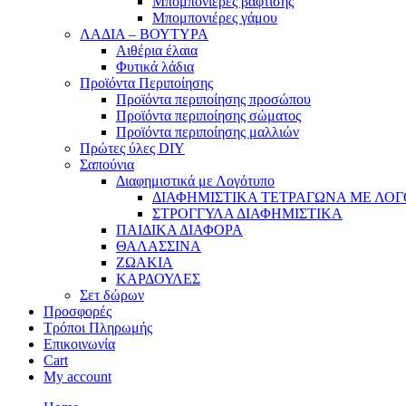
Μπομπονιέρες βάφτισης
Μπομπονιέρες γάμου
ΛΑΔΙΑ – ΒΟΥΤΥΡΑ
Αιθέρια έλαια
Φυτικά λάδια
Προϊόντα Περιποίησης
Προϊόντα περιποίησης προσώπου
Προϊόντα περιποίησης σώματος
Προϊόντα περιποίησης μαλλιών
Πρώτες ύλες DIY
Σαπούνια
Διαφημιστικά με Λογότυπο
ΔΙΑΦΗΜΙΣΤΙΚΑ ΤΕΤΡΑΓΩΝΑ ΜΕ ΛΟ
ΣΤΡΟΓΓΥΛΑ ΔΙΑΦΗΜΙΣΤΙΚΑ
ΠΑΙΔΙΚΑ ΔΙΑΦΟΡΑ
ΘΑΛΑΣΣΙΝΑ
ΖΩΑΚΙΑ
ΚΑΡΔΟΥΛΕΣ
Σετ δώρων
Προσφορές
Τρόποι Πληρωμής
Επικοινωνία
Cart
My account