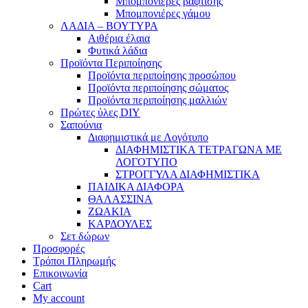
Μπομπονιέρες βάφτισης
Μπομπονιέρες γάμου
ΛΑΔΙΑ – ΒΟΥΤΥΡΑ
Αιθέρια έλαια
Φυτικά λάδια
Προϊόντα Περιποίησης
Προϊόντα περιποίησης προσώπου
Προϊόντα περιποίησης σώματος
Προϊόντα περιποίησης μαλλιών
Πρώτες ύλες DIY
Σαπούνια
Διαφημιστικά με Λογότυπο
ΔΙΑΦΗΜΙΣΤΙΚΑ ΤΕΤΡΑΓΩΝΑ ΜΕ
ΛΟΓΟΤΥΠΟ
ΣΤΡΟΓΓΥΛΑ ΔΙΑΦΗΜΙΣΤΙΚΑ
ΠΑΙΔΙΚΑ ΔΙΑΦΟΡΑ
ΘΑΛΑΣΣΙΝΑ
ΖΩΑΚΙΑ
ΚΑΡΔΟΥΛΕΣ
Σετ δώρων
Προσφορές
Τρόποι Πληρωμής
Επικοινωνία
Cart
My account