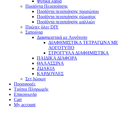
Φυτικά λάδια
Προϊόντα Περιποίησης
Προϊόντα περιποίησης προσώπου
Προϊόντα περιποίησης σώματος
Προϊόντα περιποίησης μαλλιών
Πρώτες ύλες DIY
Σαπούνια
Διαφημιστικά με Λογότυπο
ΔΙΑΦΗΜΙΣΤΙΚΑ ΤΕΤΡΑΓΩΝΑ ΜΕ
ΛΟΓΟΤΥΠΟ
ΣΤΡΟΓΓΥΛΑ ΔΙΑΦΗΜΙΣΤΙΚΑ
ΠΑΙΔΙΚΑ ΔΙΑΦΟΡΑ
ΘΑΛΑΣΣΙΝΑ
ΖΩΑΚΙΑ
ΚΑΡΔΟΥΛΕΣ
Σετ δώρων
Προσφορές
Τρόποι Πληρωμής
Επικοινωνία
Cart
My account