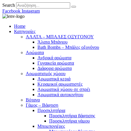
Search
Facebook
Instagram
Home
Κατηγορίες
ΑΛΑΤΑ – ΜΠΑΛΕΣ ΟΞΥΓΟΝΟΥ
Άλατα Μπάνιου
Bath Bombs – Μπάλες οξυγόνου
Αρώματα
Ανδρικά αρώματα
Γυναικεία αρώματα
Διάφορα αρώματα
Αρωματισμός χώρου
Αρωματικά κεριά
Kεραμικοί αρωματιστές
Αρωματικά χώρου σε σπρέι
Aρωματικά αυτοκινήτου
Βότανα
Γάμος – Βάφτιση
Προσκλητήρια
Προσκλητήρια βάφτισης
Προσκλητήρια γάμου
Μπομπονιέρες