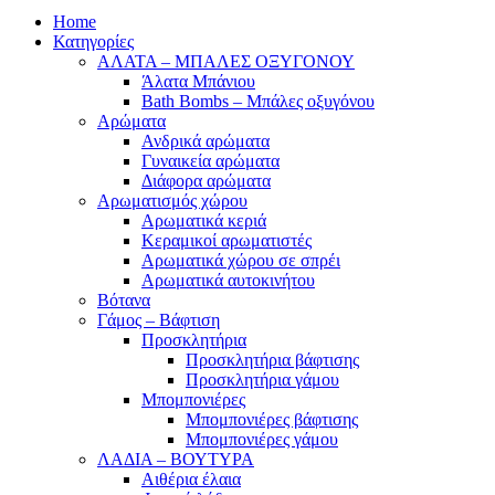
Home
Κατηγορίες
ΑΛΑΤΑ – ΜΠΑΛΕΣ ΟΞΥΓΟΝΟΥ
Άλατα Μπάνιου
Bath Bombs – Μπάλες οξυγόνου
Αρώματα
Ανδρικά αρώματα
Γυναικεία αρώματα
Διάφορα αρώματα
Αρωματισμός χώρου
Αρωματικά κεριά
Kεραμικοί αρωματιστές
Αρωματικά χώρου σε σπρέι
Aρωματικά αυτοκινήτου
Βότανα
Γάμος – Βάφτιση
Προσκλητήρια
Προσκλητήρια βάφτισης
Προσκλητήρια γάμου
Μπομπονιέρες
Μπομπονιέρες βάφτισης
Μπομπονιέρες γάμου
ΛΑΔΙΑ – ΒΟΥΤΥΡΑ
Αιθέρια έλαια