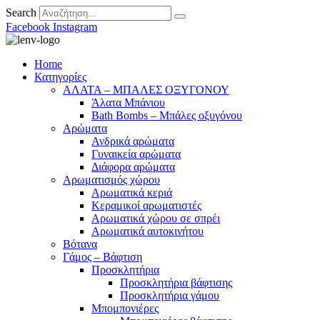
Search
Facebook
Instagram
Home
Κατηγορίες
ΑΛΑΤΑ – ΜΠΑΛΕΣ ΟΞΥΓΟΝΟΥ
Άλατα Μπάνιου
Bath Bombs – Μπάλες οξυγόνου
Αρώματα
Ανδρικά αρώματα
Γυναικεία αρώματα
Διάφορα αρώματα
Αρωματισμός χώρου
Αρωματικά κεριά
Kεραμικοί αρωματιστές
Αρωματικά χώρου σε σπρέι
Aρωματικά αυτοκινήτου
Βότανα
Γάμος – Βάφτιση
Προσκλητήρια
Προσκλητήρια βάφτισης
Προσκλητήρια γάμου
Μπομπονιέρες