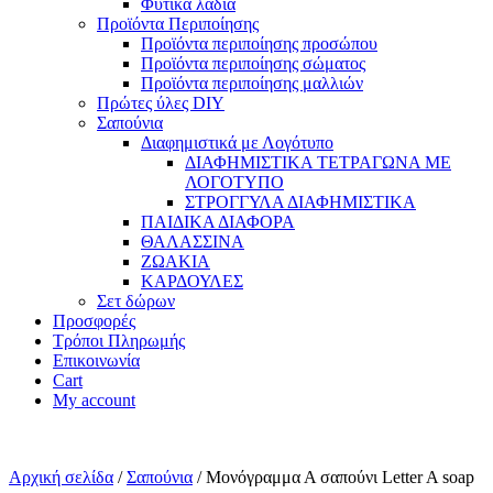
Φυτικά λάδια
Προϊόντα Περιποίησης
Προϊόντα περιποίησης προσώπου
Προϊόντα περιποίησης σώματος
Προϊόντα περιποίησης μαλλιών
Πρώτες ύλες DIY
Σαπούνια
Διαφημιστικά με Λογότυπο
ΔΙΑΦΗΜΙΣΤΙΚΑ ΤΕΤΡΑΓΩΝΑ ΜΕ
ΛΟΓΟΤΥΠΟ
ΣΤΡΟΓΓΥΛΑ ΔΙΑΦΗΜΙΣΤΙΚΑ
ΠΑΙΔΙΚΑ ΔΙΑΦΟΡΑ
ΘΑΛΑΣΣΙΝΑ
ΖΩΑΚΙΑ
ΚΑΡΔΟΥΛΕΣ
Σετ δώρων
Προσφορές
Τρόποι Πληρωμής
Επικοινωνία
Cart
My account
Αρχική σελίδα
/
Σαπούνια
/ Μονόγραμμα Α σαπούνι Letter A soap