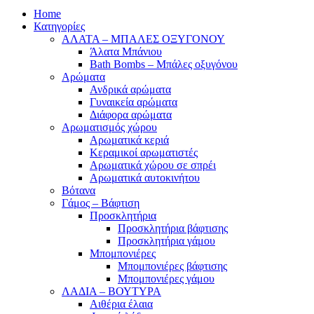
Home
Κατηγορίες
ΑΛΑΤΑ – ΜΠΑΛΕΣ ΟΞΥΓΟΝΟΥ
Άλατα Μπάνιου
Bath Bombs – Μπάλες οξυγόνου
Αρώματα
Ανδρικά αρώματα
Γυναικεία αρώματα
Διάφορα αρώματα
Αρωματισμός χώρου
Αρωματικά κεριά
Kεραμικοί αρωματιστές
Αρωματικά χώρου σε σπρέι
Aρωματικά αυτοκινήτου
Βότανα
Γάμος – Βάφτιση
Προσκλητήρια
Προσκλητήρια βάφτισης
Προσκλητήρια γάμου
Μπομπονιέρες
Μπομπονιέρες βάφτισης
Μπομπονιέρες γάμου
ΛΑΔΙΑ – ΒΟΥΤΥΡΑ
Αιθέρια έλαια