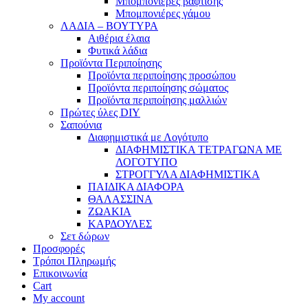
Μπομπονιέρες βάφτισης
Μπομπονιέρες γάμου
ΛΑΔΙΑ – ΒΟΥΤΥΡΑ
Αιθέρια έλαια
Φυτικά λάδια
Προϊόντα Περιποίησης
Προϊόντα περιποίησης προσώπου
Προϊόντα περιποίησης σώματος
Προϊόντα περιποίησης μαλλιών
Πρώτες ύλες DIY
Σαπούνια
Διαφημιστικά με Λογότυπο
ΔΙΑΦΗΜΙΣΤΙΚΑ ΤΕΤΡΑΓΩΝΑ ΜΕ
ΛΟΓΟΤΥΠΟ
ΣΤΡΟΓΓΥΛΑ ΔΙΑΦΗΜΙΣΤΙΚΑ
ΠΑΙΔΙΚΑ ΔΙΑΦΟΡΑ
ΘΑΛΑΣΣΙΝΑ
ΖΩΑΚΙΑ
ΚΑΡΔΟΥΛΕΣ
Σετ δώρων
Προσφορές
Τρόποι Πληρωμής
Επικοινωνία
Cart
My account