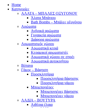
Home
Κατηγορίες
ΑΛΑΤΑ – ΜΠΑΛΕΣ ΟΞΥΓΟΝΟΥ
Άλατα Μπάνιου
Bath Bombs – Μπάλες οξυγόνου
Αρώματα
Ανδρικά αρώματα
Γυναικεία αρώματα
Διάφορα αρώματα
Αρωματισμός χώρου
Αρωματικά κεριά
Kεραμικοί αρωματιστές
Αρωματικά χώρου σε σπρέι
Aρωματικά αυτοκινήτου
Βότανα
Γάμος – Βάφτιση
Προσκλητήρια
Προσκλητήρια βάφτισης
Προσκλητήρια γάμου
Μπομπονιέρες
Μπομπονιέρες βάφτισης
Μπομπονιέρες γάμου
ΛΑΔΙΑ – ΒΟΥΤΥΡΑ
Αιθέρια έλαια