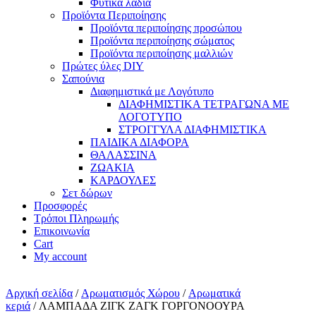
Φυτικά λάδια
Προϊόντα Περιποίησης
Προϊόντα περιποίησης προσώπου
Προϊόντα περιποίησης σώματος
Προϊόντα περιποίησης μαλλιών
Πρώτες ύλες DIY
Σαπούνια
Διαφημιστικά με Λογότυπο
ΔΙΑΦΗΜΙΣΤΙΚΑ ΤΕΤΡΑΓΩΝΑ ΜΕ
ΛΟΓΟΤΥΠΟ
ΣΤΡΟΓΓΥΛΑ ΔΙΑΦΗΜΙΣΤΙΚΑ
ΠΑΙΔΙΚΑ ΔΙΑΦΟΡΑ
ΘΑΛΑΣΣΙΝΑ
ΖΩΑΚΙΑ
ΚΑΡΔΟΥΛΕΣ
Σετ δώρων
Προσφορές
Τρόποι Πληρωμής
Επικοινωνία
Cart
My account
Αρχική σελίδα
/
Αρωματισμός Χώρου
/
Αρωματικά
κεριά
/ ΛΑΜΠΑΔΑ ΖΙΓΚ ΖΑΓΚ ΓΟΡΓΟΝΟΟΥΡΑ