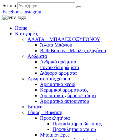
Search
Facebook
Instagram
Home
Κατηγορίες
ΑΛΑΤΑ – ΜΠΑΛΕΣ ΟΞΥΓΟΝΟΥ
Άλατα Μπάνιου
Bath Bombs – Μπάλες οξυγόνου
Αρώματα
Ανδρικά αρώματα
Γυναικεία αρώματα
Διάφορα αρώματα
Αρωματισμός χώρου
Αρωματικά κεριά
Kεραμικοί αρωματιστές
Αρωματικά χώρου σε σπρέι
Aρωματικά αυτοκινήτου
Βότανα
Γάμος – Βάφτιση
Προσκλητήρια
Προσκλητήρια βάφτισης
Προσκλητήρια γάμου
Μπομπονιέρες