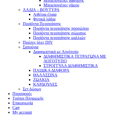
Μπομπονιέρες βάφτισης
Μπομπονιέρες γάμου
ΛΑΔΙΑ – ΒΟΥΤΥΡΑ
Αιθέρια έλαια
Φυτικά λάδια
Προϊόντα Περιποίησης
Προϊόντα περιποίησης προσώπου
Προϊόντα περιποίησης σώματος
Προϊόντα περιποίησης μαλλιών
Πρώτες ύλες DIY
Σαπούνια
Διαφημιστικά με Λογότυπο
ΔΙΑΦΗΜΙΣΤΙΚΑ ΤΕΤΡΑΓΩΝΑ ΜΕ
ΛΟΓΟΤΥΠΟ
ΣΤΡΟΓΓΥΛΑ ΔΙΑΦΗΜΙΣΤΙΚΑ
ΠΑΙΔΙΚΑ ΔΙΑΦΟΡΑ
ΘΑΛΑΣΣΙΝΑ
ΖΩΑΚΙΑ
ΚΑΡΔΟΥΛΕΣ
Σετ δώρων
Προσφορές
Τρόποι Πληρωμής
Επικοινωνία
Cart
My account