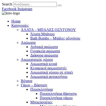
Search
Facebook
Instagram
Home
Κατηγορίες
ΑΛΑΤΑ – ΜΠΑΛΕΣ ΟΞΥΓΟΝΟΥ
Άλατα Μπάνιου
Bath Bombs – Μπάλες οξυγόνου
Αρώματα
Ανδρικά αρώματα
Γυναικεία αρώματα
Διάφορα αρώματα
Αρωματισμός χώρου
Αρωματικά κεριά
Kεραμικοί αρωματιστές
Αρωματικά χώρου σε σπρέι
Aρωματικά αυτοκινήτου
Βότανα
Γάμος – Βάφτιση
Προσκλητήρια
Προσκλητήρια βάφτισης
Προσκλητήρια γάμου
Μπομπονιέρες