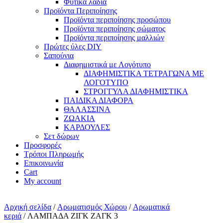
Φυτικά λάδια
Προϊόντα Περιποίησης
Προϊόντα περιποίησης προσώπου
Προϊόντα περιποίησης σώματος
Προϊόντα περιποίησης μαλλιών
Πρώτες ύλες DIY
Σαπούνια
Διαφημιστικά με Λογότυπο
ΔΙΑΦΗΜΙΣΤΙΚΑ ΤΕΤΡΑΓΩΝΑ ΜΕ
ΛΟΓΟΤΥΠΟ
ΣΤΡΟΓΓΥΛΑ ΔΙΑΦΗΜΙΣΤΙΚΑ
ΠΑΙΔΙΚΑ ΔΙΑΦΟΡΑ
ΘΑΛΑΣΣΙΝΑ
ΖΩΑΚΙΑ
ΚΑΡΔΟΥΛΕΣ
Σετ δώρων
Προσφορές
Τρόποι Πληρωμής
Επικοινωνία
Cart
My account
Αρχική σελίδα
/
Αρωματισμός Χώρου
/
Αρωματικά
κεριά
/ ΛΑΜΠΑΔΑ ΖΙΓΚ ΖΑΓΚ 3