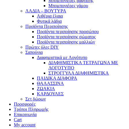
Μπομπονιέρες βάφτισης
Μπομπονιέρες γάμου
ΛΑΔΙΑ – ΒΟΥΤΥΡΑ
Αιθέρια έλαια
Φυτικά λάδια
Προϊόντα Περιποίησης
Προϊόντα περιποίησης προσώπου
Προϊόντα περιποίησης σώματος
Προϊόντα περιποίησης μαλλιών
Πρώτες ύλες DIY
Σαπούνια
Διαφημιστικά με Λογότυπο
ΔΙΑΦΗΜΙΣΤΙΚΑ ΤΕΤΡΑΓΩΝΑ ΜΕ
ΛΟΓΟΤΥΠΟ
ΣΤΡΟΓΓΥΛΑ ΔΙΑΦΗΜΙΣΤΙΚΑ
ΠΑΙΔΙΚΑ ΔΙΑΦΟΡΑ
ΘΑΛΑΣΣΙΝΑ
ΖΩΑΚΙΑ
ΚΑΡΔΟΥΛΕΣ
Σετ δώρων
Προσφορές
Τρόποι Πληρωμής
Επικοινωνία
Cart
My account