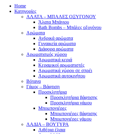
Home
Κατηγορίες
ΑΛΑΤΑ – ΜΠΑΛΕΣ ΟΞΥΓΟΝΟΥ
Άλατα Μπάνιου
Bath Bombs – Μπάλες οξυγόνου
Αρώματα
Ανδρικά αρώματα
Γυναικεία αρώματα
Διάφορα αρώματα
Αρωματισμός χώρου
Αρωματικά κεριά
Kεραμικοί αρωματιστές
Αρωματικά χώρου σε σπρέι
Aρωματικά αυτοκινήτου
Βότανα
Γάμος – Βάφτιση
Προσκλητήρια
Προσκλητήρια βάφτισης
Προσκλητήρια γάμου
Μπομπονιέρες
Μπομπονιέρες βάφτισης
Μπομπονιέρες γάμου
ΛΑΔΙΑ – ΒΟΥΤΥΡΑ
Αιθέρια έλαια