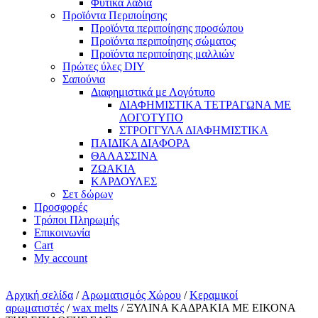
Φυτικά λάδια
Προϊόντα Περιποίησης
Προϊόντα περιποίησης προσώπου
Προϊόντα περιποίησης σώματος
Προϊόντα περιποίησης μαλλιών
Πρώτες ύλες DIY
Σαπούνια
Διαφημιστικά με Λογότυπο
ΔΙΑΦΗΜΙΣΤΙΚΑ ΤΕΤΡΑΓΩΝΑ ΜΕ
ΛΟΓΟΤΥΠΟ
ΣΤΡΟΓΓΥΛΑ ΔΙΑΦΗΜΙΣΤΙΚΑ
ΠΑΙΔΙΚΑ ΔΙΑΦΟΡΑ
ΘΑΛΑΣΣΙΝΑ
ΖΩΑΚΙΑ
ΚΑΡΔΟΥΛΕΣ
Σετ δώρων
Προσφορές
Τρόποι Πληρωμής
Επικοινωνία
Cart
My account
Αρχική σελίδα
/
Αρωματισμός Χώρου
/
Kεραμικοί
αρωματιστές
/
wax melts
/ ΞΥΛΙΝΑ ΚΑΔΡΑΚΙΑ ΜΕ ΕΙΚΟΝΑ