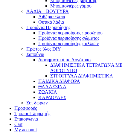
Μπομπονιέρες βάφτισης
Μπομπονιέρες γάμου
ΛΑΔΙΑ – ΒΟΥΤΥΡΑ
Αιθέρια έλαια
Φυτικά λάδια
Προϊόντα Περιποίησης
Προϊόντα περιποίησης προσώπου
Προϊόντα περιποίησης σώματος
Προϊόντα περιποίησης μαλλιών
Πρώτες ύλες DIY
Σαπούνια
Διαφημιστικά με Λογότυπο
ΔΙΑΦΗΜΙΣΤΙΚΑ ΤΕΤΡΑΓΩΝΑ ΜΕ
ΛΟΓΟΤΥΠΟ
ΣΤΡΟΓΓΥΛΑ ΔΙΑΦΗΜΙΣΤΙΚΑ
ΠΑΙΔΙΚΑ ΔΙΑΦΟΡΑ
ΘΑΛΑΣΣΙΝΑ
ΖΩΑΚΙΑ
ΚΑΡΔΟΥΛΕΣ
Σετ δώρων
Προσφορές
Τρόποι Πληρωμής
Επικοινωνία
Cart
My account