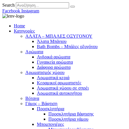
Search
Facebook
Instagram
Home
Κατηγορίες
ΑΛΑΤΑ – ΜΠΑΛΕΣ ΟΞΥΓΟΝΟΥ
Άλατα Μπάνιου
Bath Bombs – Μπάλες οξυγόνου
Αρώματα
Ανδρικά αρώματα
Γυναικεία αρώματα
Διάφορα αρώματα
Αρωματισμός χώρου
Αρωματικά κεριά
Kεραμικοί αρωματιστές
Αρωματικά χώρου σε σπρέι
Aρωματικά αυτοκινήτου
Βότανα
Γάμος – Βάφτιση
Προσκλητήρια
Προσκλητήρια βάφτισης
Προσκλητήρια γάμου
Μπομπονιέρες