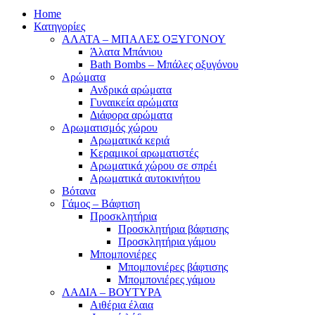
Home
Κατηγορίες
ΑΛΑΤΑ – ΜΠΑΛΕΣ ΟΞΥΓΟΝΟΥ
Άλατα Μπάνιου
Bath Bombs – Μπάλες οξυγόνου
Αρώματα
Ανδρικά αρώματα
Γυναικεία αρώματα
Διάφορα αρώματα
Αρωματισμός χώρου
Αρωματικά κεριά
Kεραμικοί αρωματιστές
Αρωματικά χώρου σε σπρέι
Aρωματικά αυτοκινήτου
Βότανα
Γάμος – Βάφτιση
Προσκλητήρια
Προσκλητήρια βάφτισης
Προσκλητήρια γάμου
Μπομπονιέρες
Μπομπονιέρες βάφτισης
Μπομπονιέρες γάμου
ΛΑΔΙΑ – ΒΟΥΤΥΡΑ
Αιθέρια έλαια