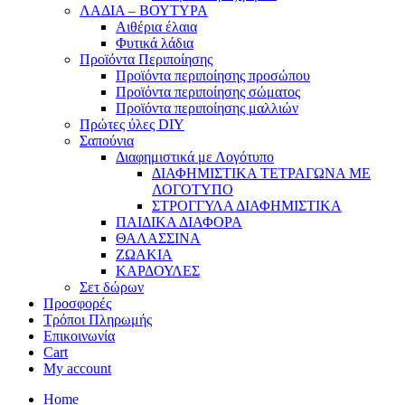
ΛΑΔΙΑ – ΒΟΥΤΥΡΑ
Αιθέρια έλαια
Φυτικά λάδια
Προϊόντα Περιποίησης
Προϊόντα περιποίησης προσώπου
Προϊόντα περιποίησης σώματος
Προϊόντα περιποίησης μαλλιών
Πρώτες ύλες DIY
Σαπούνια
Διαφημιστικά με Λογότυπο
ΔΙΑΦΗΜΙΣΤΙΚΑ ΤΕΤΡΑΓΩΝΑ ΜΕ
ΛΟΓΟΤΥΠΟ
ΣΤΡΟΓΓΥΛΑ ΔΙΑΦΗΜΙΣΤΙΚΑ
ΠΑΙΔΙΚΑ ΔΙΑΦΟΡΑ
ΘΑΛΑΣΣΙΝΑ
ΖΩΑΚΙΑ
ΚΑΡΔΟΥΛΕΣ
Σετ δώρων
Προσφορές
Τρόποι Πληρωμής
Επικοινωνία
Cart
My account
Home