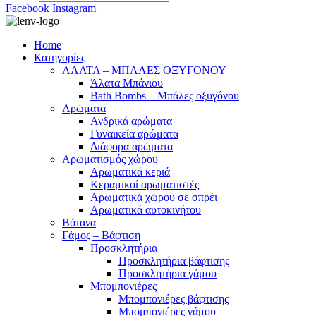
Facebook
Instagram
Home
Κατηγορίες
ΑΛΑΤΑ – ΜΠΑΛΕΣ ΟΞΥΓΟΝΟΥ
Άλατα Μπάνιου
Bath Bombs – Μπάλες οξυγόνου
Αρώματα
Ανδρικά αρώματα
Γυναικεία αρώματα
Διάφορα αρώματα
Αρωματισμός χώρου
Αρωματικά κεριά
Kεραμικοί αρωματιστές
Αρωματικά χώρου σε σπρέι
Aρωματικά αυτοκινήτου
Βότανα
Γάμος – Βάφτιση
Προσκλητήρια
Προσκλητήρια βάφτισης
Προσκλητήρια γάμου
Μπομπονιέρες
Μπομπονιέρες βάφτισης
Μπομπονιέρες γάμου