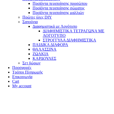
Προϊόντα περιποίησης προσώπου
Προϊόντα περιποίησης σώματος
Προϊόντα περιποίησης μαλλιών
Πρώτες ύλες DIY
Σαπούνια
Διαφημιστικά με Λογότυπο
ΔΙΑΦΗΜΙΣΤΙΚΑ ΤΕΤΡΑΓΩΝΑ ΜΕ
ΛΟΓΟΤΥΠΟ
ΣΤΡΟΓΓΥΛΑ ΔΙΑΦΗΜΙΣΤΙΚΑ
ΠΑΙΔΙΚΑ ΔΙΑΦΟΡΑ
ΘΑΛΑΣΣΙΝΑ
ΖΩΑΚΙΑ
ΚΑΡΔΟΥΛΕΣ
Σετ δώρων
Προσφορές
Τρόποι Πληρωμής
Επικοινωνία
Cart
My account