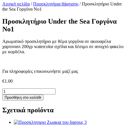
Αρχική σελίδα
/
Προσκλητήρια βάφτισης
/ Προσκλητήριο Under
the Sea Γοργόνα Νο1
Προσκλητήριο Under the Sea Γοργόνα
Νο1
Αρωματικό προσκλητήριο με θέμα γοργόνα σε ακουαρέλα
χαρτονανι 200γρ watercolor σχέδια και δέσιμο σε ανοιχτό φακελο
με κορδέλα.
Για πληροφορίες επικοινωνήστε μαζί μας
€
1.00
Προσκλητήριο
Under
Προσθήκη στο καλάθι
the
Sea
Σχετικά προϊόντα
Γοργόνα
Νο1
ποσότητα