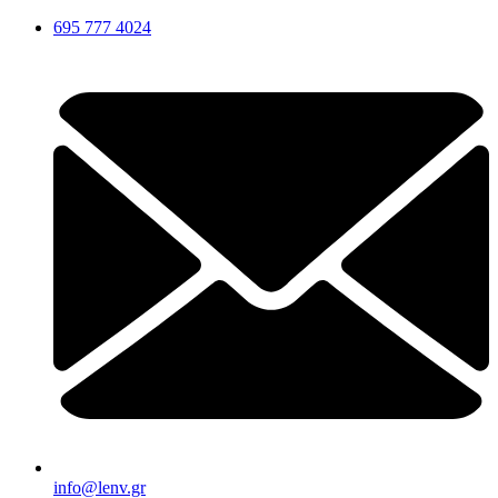
Μετάβαση
695 777 4024
στο
περιεχόμενο
info@lenv.gr