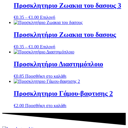
Προσκλητηριο Ζωακια του δασους 3
Price
Αυτό
€
0.35
–
€
1.00
Επιλογή
range:
το
€0.35
προϊόν
through
έχει
Προσκλητήριο Ζωακια του δασους
€1.00
πολλαπλές
παραλλαγές.
Price
Αυτό
€
0.35
–
€
1.00
Επιλογή
Οι
range:
το
επιλογές
€0.35
προϊόν
μπορούν
through
έχει
Προσκλητήριο Διαστημόπλοιο
να
€1.00
πολλαπλές
επιλεγούν
παραλλαγές.
στη
€
0.85
Προσθήκη στο καλάθι
Οι
σελίδα
επιλογές
του
μπορούν
προϊόντος
Προσκλητηριο Γάμου-βαφτισης 2
να
επιλεγούν
στη
€
2.00
Προσθήκη στο καλάθι
σελίδα
του
προϊόντος