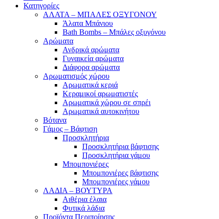
Κατηγορίες
ΑΛΑΤΑ – ΜΠΑΛΕΣ ΟΞΥΓΟΝΟΥ
Άλατα Μπάνιου
Bath Bombs – Μπάλες οξυγόνου
Αρώματα
Ανδρικά αρώματα
Γυναικεία αρώματα
Διάφορα αρώματα
Αρωματισμός χώρου
Αρωματικά κεριά
Kεραμικοί αρωματιστές
Αρωματικά χώρου σε σπρέι
Aρωματικά αυτοκινήτου
Βότανα
Γάμος – Βάφτιση
Προσκλητήρια
Προσκλητήρια βάφτισης
Προσκλητήρια γάμου
Μπομπονιέρες
Μπομπονιέρες βάφτισης
Μπομπονιέρες γάμου
ΛΑΔΙΑ – ΒΟΥΤΥΡΑ
Αιθέρια έλαια
Φυτικά λάδια
Προϊόντα Περιποίησης