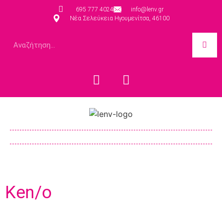
695 777 4024
info@lenv.gr
Νέα Σελεύκεια Ηγουμενίτσα, 46100
Ken/o