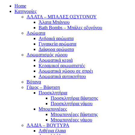
Home
Κατηγορίες
ΑΛΑΤΑ – ΜΠΑΛΕΣ ΟΞΥΓΟΝΟΥ
Άλατα Μπάνιου
Bath Bombs – Μπάλες οξυγόνου
Αρώματα
Ανδρικά αρώματα
Γυναικεία αρώματα
Διάφορα αρώματα
Αρωματισμός χώρου
Αρωματικά κεριά
Kεραμικοί αρωματιστές
Αρωματικά χώρου σε σπρέι
Aρωματικά αυτοκινήτου
Βότανα
Γάμος – Βάφτιση
Προσκλητήρια
Προσκλητήρια βάφτισης
Προσκλητήρια γάμου
Μπομπονιέρες
Μπομπονιέρες βάφτισης
Μπομπονιέρες γάμου
ΛΑΔΙΑ – ΒΟΥΤΥΡΑ
Αιθέρια έλαια