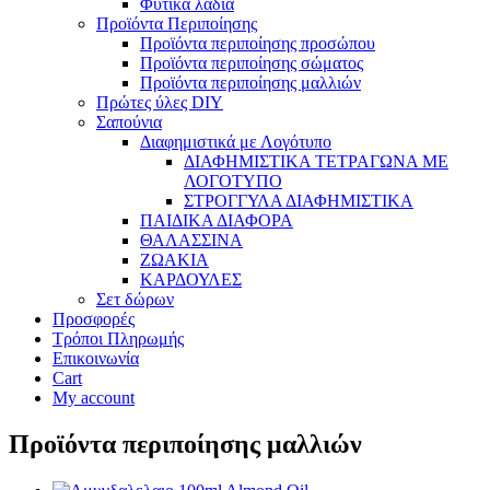
Φυτικά λάδια
Προϊόντα Περιποίησης
Προϊόντα περιποίησης προσώπου
Προϊόντα περιποίησης σώματος
Προϊόντα περιποίησης μαλλιών
Πρώτες ύλες DIY
Σαπούνια
Διαφημιστικά με Λογότυπο
ΔΙΑΦΗΜΙΣΤΙΚΑ ΤΕΤΡΑΓΩΝΑ ΜΕ
ΛΟΓΟΤΥΠΟ
ΣΤΡΟΓΓΥΛΑ ΔΙΑΦΗΜΙΣΤΙΚΑ
ΠΑΙΔΙΚΑ ΔΙΑΦΟΡΑ
ΘΑΛΑΣΣΙΝΑ
ΖΩΑΚΙΑ
ΚΑΡΔΟΥΛΕΣ
Σετ δώρων
Προσφορές
Τρόποι Πληρωμής
Επικοινωνία
Cart
My account
Προϊόντα περιποίησης μαλλιών