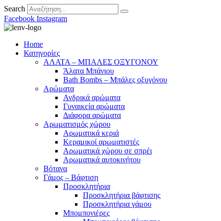
Search
Facebook
Instagram
Home
Κατηγορίες
ΑΛΑΤΑ – ΜΠΑΛΕΣ ΟΞΥΓΟΝΟΥ
Άλατα Μπάνιου
Bath Bombs – Μπάλες οξυγόνου
Αρώματα
Ανδρικά αρώματα
Γυναικεία αρώματα
Διάφορα αρώματα
Αρωματισμός χώρου
Αρωματικά κεριά
Kεραμικοί αρωματιστές
Αρωματικά χώρου σε σπρέι
Aρωματικά αυτοκινήτου
Βότανα
Γάμος – Βάφτιση
Προσκλητήρια
Προσκλητήρια βάφτισης
Προσκλητήρια γάμου
Μπομπονιέρες