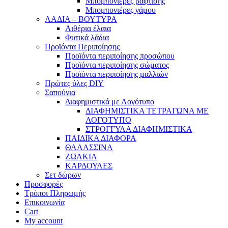
Μπομπονιέρες βάφτισης
Μπομπονιέρες γάμου
ΛΑΔΙΑ – ΒΟΥΤΥΡΑ
Αιθέρια έλαια
Φυτικά λάδια
Προϊόντα Περιποίησης
Προϊόντα περιποίησης προσώπου
Προϊόντα περιποίησης σώματος
Προϊόντα περιποίησης μαλλιών
Πρώτες ύλες DIY
Σαπούνια
Διαφημιστικά με Λογότυπο
ΔΙΑΦΗΜΙΣΤΙΚΑ ΤΕΤΡΑΓΩΝΑ ΜΕ
ΛΟΓΟΤΥΠΟ
ΣΤΡΟΓΓΥΛΑ ΔΙΑΦΗΜΙΣΤΙΚΑ
ΠΑΙΔΙΚΑ ΔΙΑΦΟΡΑ
ΘΑΛΑΣΣΙΝΑ
ΖΩΑΚΙΑ
ΚΑΡΔΟΥΛΕΣ
Σετ δώρων
Προσφορές
Τρόποι Πληρωμής
Επικοινωνία
Cart
My account