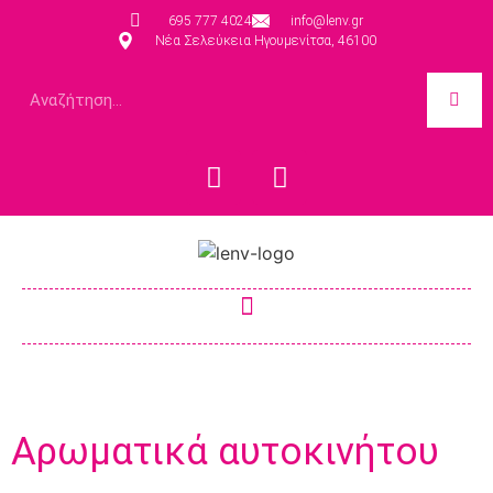
695 777 4024
info@lenv.gr
Νέα Σελεύκεια Ηγουμενίτσα, 46100
Αρωματικά αυτοκινήτου